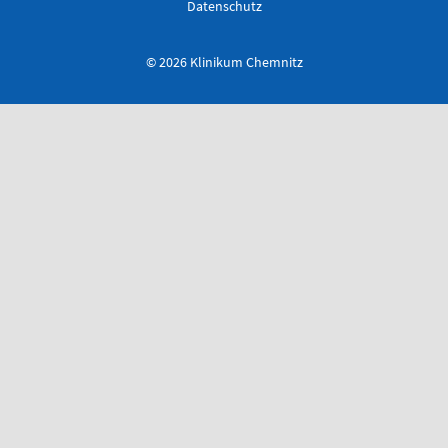
0173 - 566
Datenschutz
6514
© 2026 Klinikum Chemnitz
Bereitschaftspraxis der KVS
Allgemeinmedizinischer
Behandlungsbereich
Augenärztlicher
Behandlungsbereich
Chirurgischer
Behandlungsbereich
HNO-ärztlicher
Behandlungsbereich
Kinderärztlicher
Behandlungsbereich
Flemmingstraße 4, Haus B (Zugang über Seiteneingang
Haus B)
weitere Informationen unter:
bereitschaftspraxen.116117.de