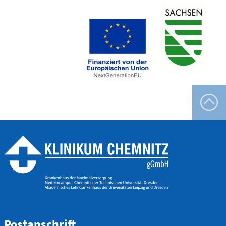
Telefon
0172 - 377 2436
Kinderchirurgische
Notfallambulanz
(0 bis 24 Uhr)
Flemmingstraße 2 (N022/Haus
1)
Telefon
0371 - 333
36328
Geburtensaal
Postanschrift