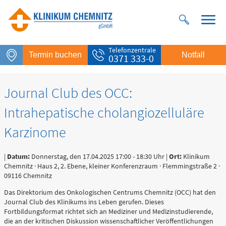
Telefonzentrale
Termin buchen
Notfall
0371 333-0
Journal Club des OCC:
Intrahepatische cholangiozelluläre
Karzinome
|
Datum:
Donnerstag, den 17.04.2025 17:00 - 18:30 Uhr |
Ort:
Klinikum
Chemnitz · Haus 2, 2. Ebene, kleiner Konferenzraum · Flemmingstraße 2 ·
09116 Chemnitz
Notfall
Das Direktorium des Onkologischen Centrums Chemnitz (OCC) hat den
Rettungsdienst
Journal Club des Klinikums ins Leben gerufen. Dieses
112
Fortbildungsformat richtet sich an Mediziner und Medizinstudierende,
die an der kritischen Diskussion wissenschaftlicher Veröffentlichungen
Giftnotruf