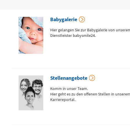
Zentrale Notaufnahme
(0 bis 24 Uhr)
Babygalerie
Hier gelangen Sie zur Babygalerie von unsere
Für alle dringenden und lebensbedrohlichen medizinischen
Dienstleister babysmile24.
Notfälle (Flemmingstraße 2)
Telefon
0371 - 333 35500
Stellenangebote
Komm in unser Team.
Notfall-Cardio-Hotline
Hier geht es zu den offenen Stellen in unsere
(0 bis 24 Uhr)
Karriereportal.
Für kardiologische Notfälle (zum Beispiel Herzinfarkt)