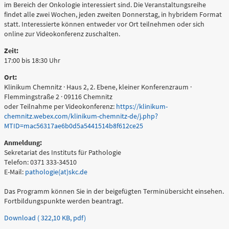
im Bereich der Onkologie interessiert sind. Die Veranstaltungsreihe
0361 730730
findet alle zwei Wochen, jeden zweiten Donnerstag, in hybridem Format
statt. Interessierte können entweder vor Ort teilnehmen oder sich
Ärztlicher Bereitschaftsdienst
online zur Videokonferenz zuschalten.
116117
Zeit:
17:00 bis 18:30 Uhr
Ort:
Psychiatrische Notfallaufnahme
Klinikum Chemnitz · Haus 2, 2. Ebene, kleiner Konferenzraum ·
Flemmingstraße 2 · 09116 Chemnitz
oder Teilnahme per Videokonferenz:
https://klinikum-
Dresdner Straße 178
chemnitz.webex.com/klinikum-chemnitz-de/j.php?
MTID=mac56317ae6b0d5a5441514b8f612ce25
Für Erwachsene:
Anmeldung:
0371 - 333 12600
Sekretariat des Instituts für Pathologie
(Haus 2)
Telefon: 0371 333-34510
E-Mail:
pathologie(at)skc.de
Für Kinder:
0371 - 333 12200
Das Programm können Sie in der beigefügten Terminübersicht einsehen.
Fortbildungspunkte werden beantragt.
(Haus 8)
Download ( 322,10 KB, pdf)