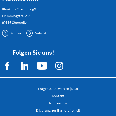
Flemmingstraße 4 (Haus C)
Klinikum Chemnitz gGmbH
Telefon
Flemmingstraße 2
0371 - 333
09116 Chemnitz
24350
Kontakt
Anfahrt
Gefäß- und
Thoraxhotline
Folgen Sie uns!
Telefon
0172 - 377
2418
Neurochirurgischer
Fragen & Antworten (FAQ)
Bereitschaftsdienst
Kontakt
Impressum
Erklärung zur Barrierefreiheit
Telefon