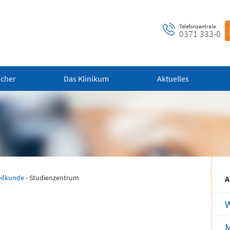
Telefonzentrale
0371 333-0
ucher
Das Klinikum
Aktuelles
ntrale Notaufnahme
Notfall-Cardio-Hotline
 bis 24 Uhr)
(0 bis 24 Uhr)
ilkunde
› Studienzentrum
 alle dringenden und
Für kardiologische Notfälle (zum
A
ensbedrohlichen medizinischen
Beispiel Herzinfarkt)
fälle (Flemmingstraße 2)
W
M