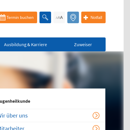
Termin buchen
A
Notfall
A
A
Ausbildung & Karriere
Zuweiser
Bereitschaftspraxis
der KVS
ugenheilkunde
Allgemeinmedizinischer
Behandlungsbereich
ir über uns
Augenärztlicher
Behandlungsbereich
itarbeiter