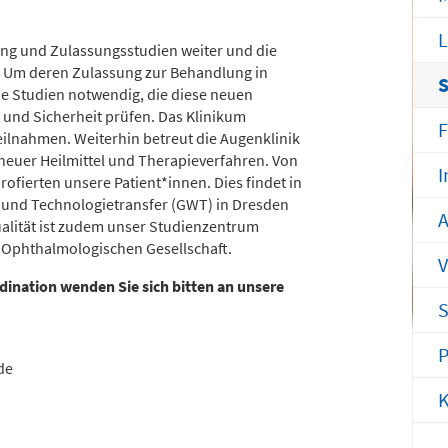
efon
Telefon
371 - 333 35500
0172 - 377 2436
L
ung und Zulassungsstudien weiter und die
it. Um deren Zulassung zur Behandlung in
nderchirurgische
Gefäß- und
he Studien notwendig, die diese neuen
 und Sicherheit prüfen. Das Klinikum
tfallambulanz
Thoraxhotline
F
eilnahmen. Weiterhin betreut die Augenklinik
bis 24 Uhr)
 neuer Heilmittel und Therapieverfahren. Von
I
fierten unsere Patient*innen. Dies findet in
Telefon
mmingstraße 2 (N022/Haus 1)
n und Technologietransfer (GWT) in Dresden
0172 - 377 2418
A
alität ist zudem unser Studienzentrum
efon
371 - 333 36328
 Ophthalmologischen Gesellschaft.
V
Neurochirurgischer
dination wenden Sie sich bitten an unsere
burtensaal
S
Bereitschaftsdienst
P
mmingstraße 4 (Haus C)
de
efon
Telefon
K
371 - 333 24350
0173 - 566 6514