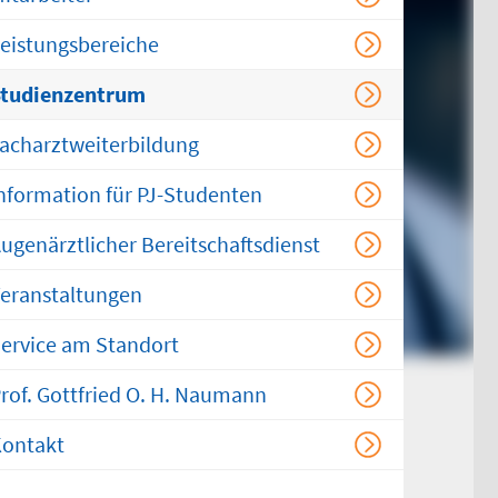
Chirurgischer
Behandlungsbereich
eistungsbereiche
HNO-ärztlicher
Studienzentrum
Behandlungsbereich
acharztweiterbildung
Kinderärztlicher
Behandlungsbereich
nformation für PJ-Studenten
Flemmingstraße 4, Haus B
(Zugang über Seiteneingang
ugenärztlicher Bereitschaftsdienst
Haus B)
eranstaltungen
weitere Informationen unter:
bereitschaftspraxen.116117.de
ervice am Standort
rof. Gottfried O. H. Naumann
ontakt