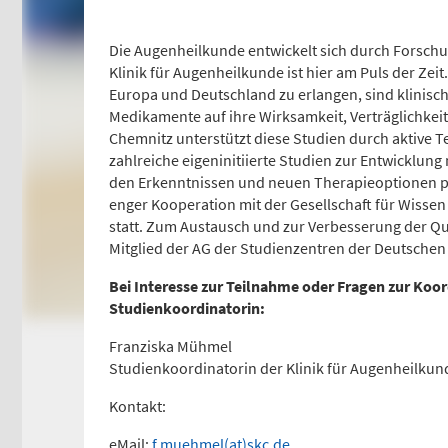
116117
Tel
0
Die Augenheilkunde entwickelt sich durch Forsch
Klinik für Augenheilkunde ist hier am Puls der Ze
Psychiatrische
Ki
Europa und Deutschland zu erlangen, sind klinisc
Medikamente auf ihre Wirksamkeit, Verträglichkeit
Notfallaufnahme
No
Chemnitz unterstützt diese Studien durch aktive T
(0 
zahlreiche eigeninitiierte Studien zur Entwicklung
Dresdner Straße 178
den Erkenntnissen und neuen Therapieoptionen pro
Fle
enger Kooperation mit der Gesellschaft für Wisse
statt. Zum Austausch und zur Verbesserung der Qu
Für Erwachsene:
Tel
0
0371 - 333 12600
Mitglied der AG der Studienzentren der Deutschen
(Haus 2)
Bei Interesse zur Teilnahme oder Fragen zur Koor
Ge
Studienkoordinatorin:
Für Kinder:
0371 - 333 12200
Franziska Mühmel
Fle
(Haus 8)
Studienkoordinatorin der Klinik für Augenheilkun
Tel
0
Kontakt:
eMail:
f.muehmel(at)skc.de