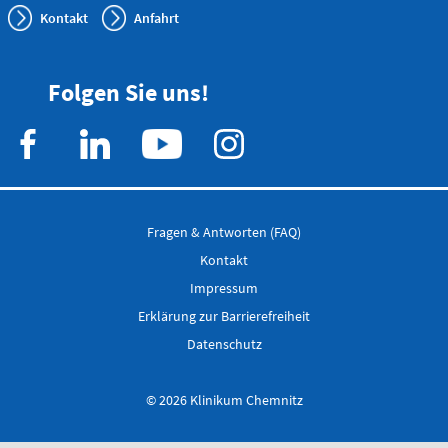
0173 - 566
Kontakt
Anfahrt
6514
Folgen Sie uns!
Bereitschaftspraxis der KVS
Allgemeinmedizinischer
Behandlungsbereich
Augenärztlicher
Behandlungsbereich
Chirurgischer
Behandlungsbereich
Fragen & Antworten (FAQ)
HNO-ärztlicher
Behandlungsbereich
Kontakt
Kinderärztlicher
Behandlungsbereich
Impressum
Erklärung zur Barrierefreiheit
Flemmingstraße 4, Haus B (Zugang über Seiteneingang
Haus B)
Datenschutz
weitere Informationen unter:
© 2026 Klinikum Chemnitz
bereitschaftspraxen.116117.de