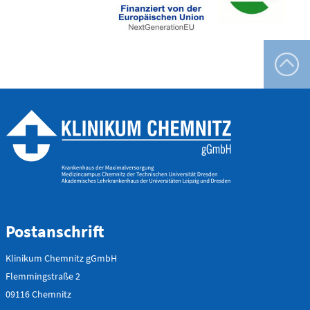
Flemmingstraße 4 (Haus C)
Telefon
0371 - 333
24350
Gefäß- und
Thoraxhotline
Telefon
0172 - 377
2418
Postanschrift
Neurochirurgischer
Bereitschaftsdienst
Klinikum Chemnitz gGmbH
Flemmingstraße 2
09116 Chemnitz
Telefon