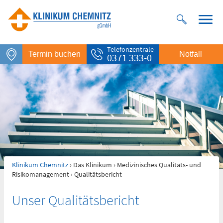
Telefonzentrale
Termin buchen
Notfall
0371 333-0
Klinikum Chemnitz
›
Das Klinikum
›
Medizinisches Qualitäts- und
Risikomanagement
› Qualitätsbericht
Notfall
Rettungsdienst
Unser Qualitätsbericht
112
Giftnotruf