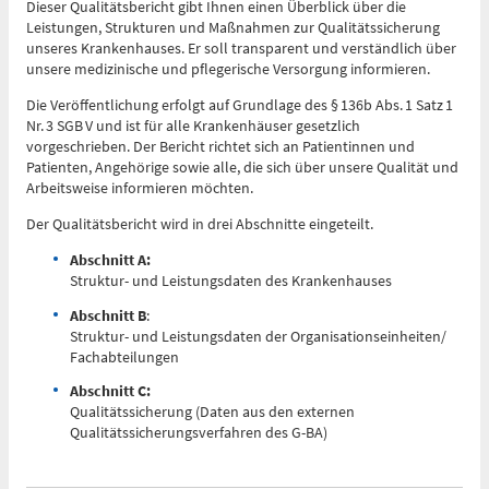
Dieser Qualitätsbericht gibt Ihnen einen Überblick über die
0361 730730
Leistungen, Strukturen und Maßnahmen zur Qualitätssicherung
unseres Krankenhauses. Er soll transparent und verständlich über
Ärztlicher Bereitschaftsdienst
unsere medizinische und pflegerische Versorgung informieren.
116117
Die Veröffentlichung erfolgt auf Grundlage des § 136b Abs. 1 Satz 1
Nr. 3 SGB V und ist für alle Krankenhäuser gesetzlich
vorgeschrieben. Der Bericht richtet sich an Patientinnen und
Patienten, Angehörige sowie alle, die sich über unsere Qualität und
Psychiatrische Notfallaufnahme
Arbeitsweise informieren möchten.
Der Qualitätsbericht wird in drei Abschnitte eingeteilt.
Dresdner Straße 178
Abschnitt A:
Struktur- und Leistungsdaten des Krankenhauses
Für Erwachsene:
0371 - 333 12600
Abschnitt B
:
Struktur- und Leistungsdaten der Organisationseinheiten/
(Haus 2)
Fachabteilungen
Für Kinder:
Abschnitt C:
0371 - 333 12200
Qualitätssicherung (Daten aus den externen
Qualitätssicherungsverfahren des G-BA)
(Haus 8)