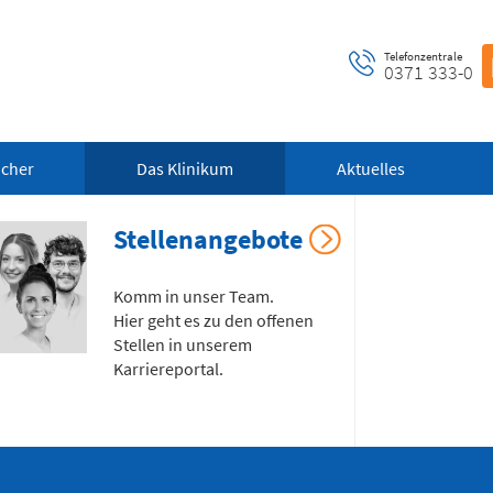
Telefonzentrale
0371 333-0
ucher
Das Klinikum
Aktuelles
Stellenangebote
ntrale Notaufnahme
Notfall-Cardio-Hotline
Komm in unser Team.
 bis 24 Uhr)
(0 bis 24 Uhr)
Hier geht es zu den offenen
Stellen in unserem
Karriereportal.
 alle dringenden und
Für kardiologische Notfälle (zum
ensbedrohlichen medizinischen
Beispiel Herzinfarkt)
fälle (Flemmingstraße 2)