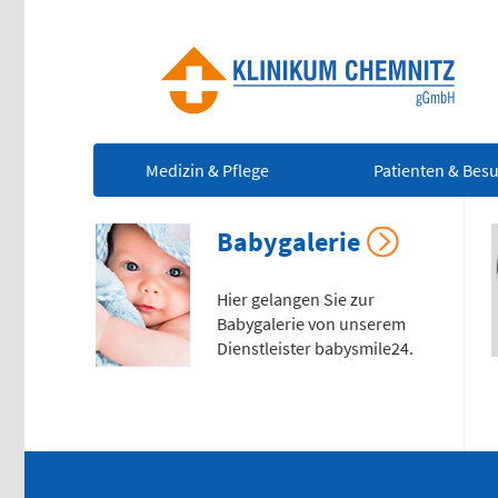
Medizin & Pflege
Patienten & Bes
Babygalerie
Ze
Hier gelangen Sie zur
Notfall
(0
Babygalerie von unserem
Dienstleister babysmile24.
Rettungsdienst
112
Für
leb
Giftnotruf
Not
0361 730730
Ärztlicher Bereitschaftsdienst