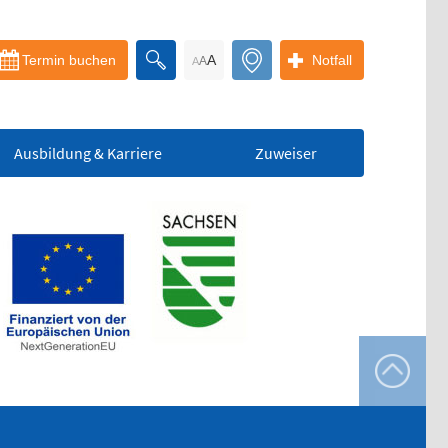
Termin buchen
A
Notfall
A
A
Ausbildung & Karriere
Zuweiser
Bereitschaftspraxis
der KVS
Allgemeinmedizinischer
Behandlungsbereich
Augenärztlicher
Behandlungsbereich