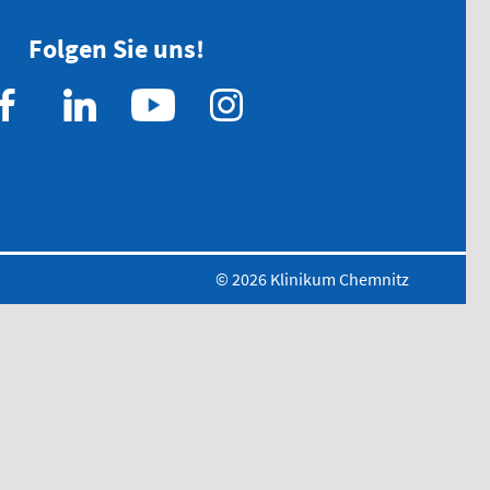
Chirurgischer
Behandlungsbereich
Folgen Sie uns!
HNO-ärztlicher
Behandlungsbereich
Kinderärztlicher
Behandlungsbereich
Flemmingstraße 4, Haus B
(Zugang über Seiteneingang
Haus B)
© 2026 Klinikum Chemnitz
weitere Informationen unter:
bereitschaftspraxen.116117.de