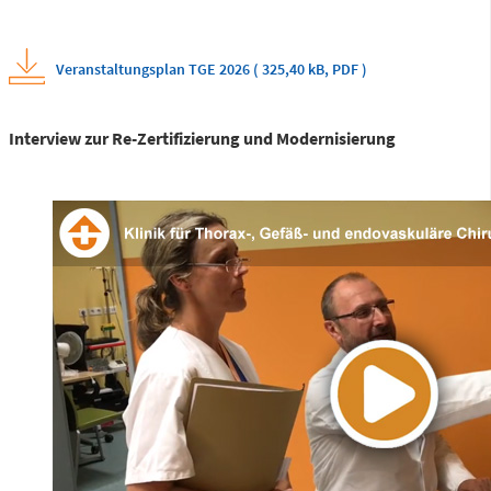
Veranstaltungsplan TGE 2026 (
325,40 kB
,
PDF
)
Telefon
0172 - 377 2436
Interview zur Re-Zertifizierung und Modernisierung
Kinderchirurgische
Notfallambulanz
(0 bis 24 Uhr)
Flemmingstraße 2 (N022/Haus
1)
Telefon
0371 - 333
36328
Geburtensaal