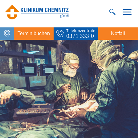
Telefonzentrale
Termin buchen
Notfall
0371 333-0
Notfall
Rettungsdienst
112
Giftnotruf