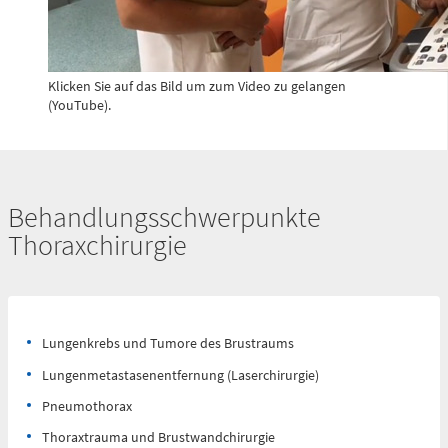
Flemmingstraße 4 (Haus C)
Telefon
0371 - 333
Klicken Sie auf das Bild um zum Video zu gelangen
24350
(YouTube).
Gefäß- und
Thoraxhotline
Behandlungsschwerpunkte
Thoraxchirurgie
Telefon
0172 - 377
2418
Neurochirurgischer
Lungenkrebs und Tumore des Brustraums
Bereitschaftsdienst
Lungenmetastasenentfernung (Laserchirurgie)
Pneumothorax
Telefon
Thoraxtrauma und Brustwandchirurgie