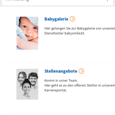
Dr. med. Sven Seifert
Babygalerie
Tel.:
0371 333-43435
Hier gelangen Sie zur Babygalerie von unsere
Fax:
0371 333-43433
Dienstleister babysmile24.
Kontakt via E-Mail
Chefarzt der Klinik für Thorax-, Gefäß-
und endovaskuläre Chirurgie
Stellenangebote
Dr. med. Thomas Grube
Komm in unser Team.
Tel.:
0371 333-43478
Hier geht es zu den offenen Stellen in unsere
Kontakt via E-Mail
Karriereportal.
Leitender Oberarzt Gefäßchirurgie