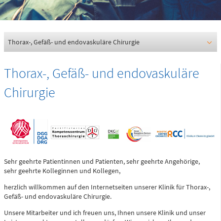
0361 730730
Ärztlicher Bereitschaftsdienst
116117
Thorax-, Gefäß- und endovaskuläre Chirurgie
Thorax-, Gefäß- und endovaskuläre
Psychiatrische Notfallaufnahme
Chirurgie
Dresdner Straße 178
Für Erwachsene:
0371 - 333 12600
(Haus 2)
Sehr geehrte Patientinnen und Patienten, sehr geehrte Angehörige,
sehr geehrte Kolleginnen und Kollegen,
Für Kinder:
0371 - 333 12200
herzlich willkommen auf den Internetseiten unserer Klinik für Thorax-,
(Haus 8)
Gefäß- und endovaskuläre Chirurgie.
Unsere Mitarbeiter und ich freuen uns, Ihnen unsere Klinik und unser