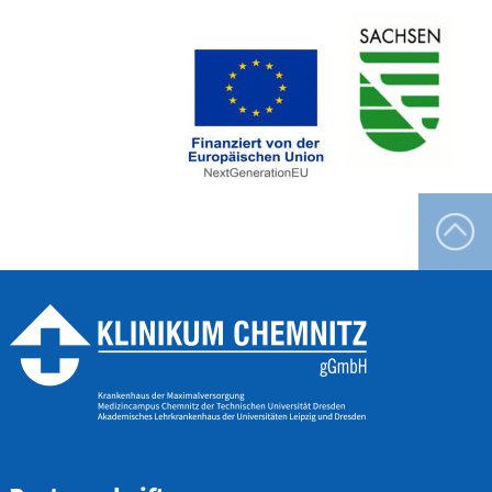
Dr. med. Mike Brandt
Tel.:
0371 333-43480
Kontakt via E-Mail
Leitender Oberarzt Thoraxchirurgie