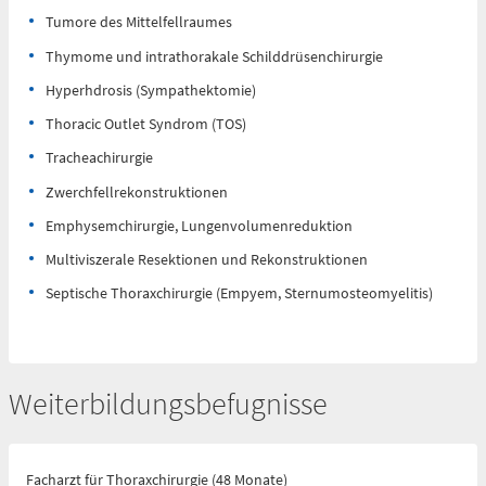
0173 - 566
Tumore des Mittelfellraumes
6514
Thymome und intrathorakale Schilddrüsenchirurgie
Hyperhdrosis (Sympathektomie)
Bereitschaftspraxis der KVS
Thoracic Outlet Syndrom (TOS)
Allgemeinmedizinischer
Behandlungsbereich
Tracheachirurgie
Augenärztlicher
Behandlungsbereich
Zwerchfellrekonstruktionen
Chirurgischer
Behandlungsbereich
Emphysemchirurgie, Lungenvolumenreduktion
HNO-ärztlicher
Behandlungsbereich
Multiviszerale Resektionen und Rekonstruktionen
Septische Thoraxchirurgie (Empyem, Sternumosteomyelitis)
Kinderärztlicher
Behandlungsbereich
Flemmingstraße 4, Haus B (Zugang über Seiteneingang
Haus B)
Weiterbildungsbefugnisse
weitere Informationen unter:
bereitschaftspraxen.116117.de
Facharzt für Thoraxchirurgie (48 Monate)