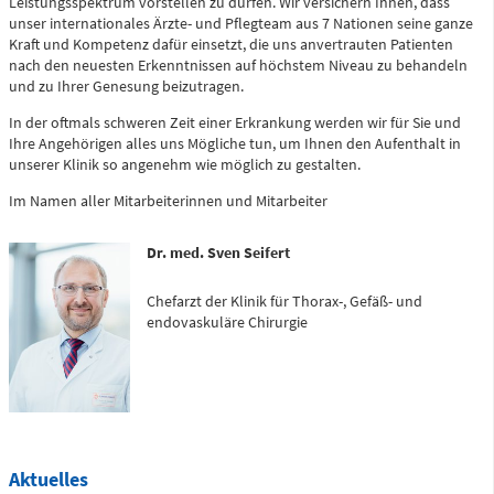
Leistungsspektrum vorstellen zu dürfen. Wir versichern Ihnen, dass
Zentrale Notaufnahme
unser internationales Ärzte- und Pflegteam aus 7 Nationen seine ganze
Kraft und Kompetenz dafür einsetzt, die uns anvertrauten Patienten
(0 bis 24 Uhr)
nach den neuesten Erkenntnissen auf höchstem Niveau zu behandeln
und zu Ihrer Genesung beizutragen.
Für alle dringenden und lebensbedrohlichen medizinischen
In der oftmals schweren Zeit einer Erkrankung werden wir für Sie und
Notfälle (Flemmingstraße 2)
Ihre Angehörigen alles uns Mögliche tun, um Ihnen den Aufenthalt in
unserer Klinik so angenehm wie möglich zu gestalten.
Im Namen aller Mitarbeiterinnen und Mitarbeiter
Dr. med. Sven Seifert
Telefon
0371 - 333 35500
Chefarzt der Klinik für Thorax-, Gefäß- und
endovaskuläre Chirurgie
Notfall-Cardio-Hotline
(0 bis 24 Uhr)
Für kardiologische Notfälle (zum Beispiel Herzinfarkt)
Aktuelles