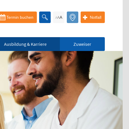
Termin buchen
A
Notfall
A
A
Ausbildung & Karriere
Zuweiser
Bereitschaftspraxis
der KVS
Allgemeinmedizinischer
Behandlungsbereich
Augenärztlicher
Behandlungsbereich