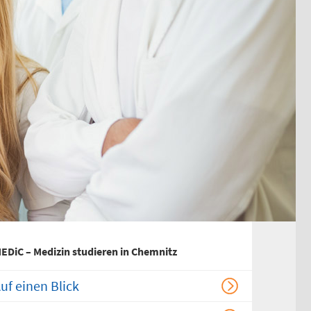
Chirurgischer
Behandlungsbereich
HNO-ärztlicher
Behandlungsbereich
Kinderärztlicher
Behandlungsbereich
Flemmingstraße 4, Haus B
(Zugang über Seiteneingang
Haus B)
weitere Informationen unter:
bereitschaftspraxen.116117.de
EDiC – Medizin studieren in Chemnitz
uf einen Blick