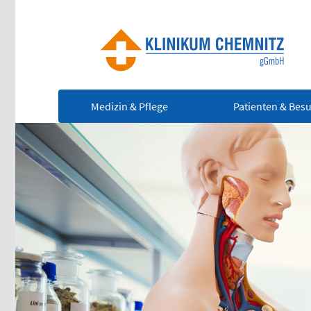
Medizin & Pflege
Patienten & Bes
Ze
Notfall
(0
Rettungsdienst
112
Für
leb
Giftnotruf
Not
0361 730730
Ärztlicher Bereitschaftsdienst