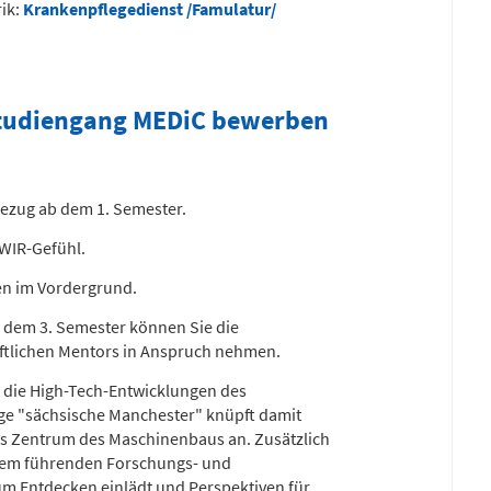
rik:
Krankenpflegedienst /Famulatur/
studiengang MEDiC bewerben
bezug ab dem 1. Semester.
 WIR-Gefühl.
en im Vordergrund.
Ab dem 3. Semester können Sie die
aftlichen Mentors in Anspruch nehmen.
auf die High-Tech-Entwicklungen des
e "sächsische Manchester" knüpft damit
 als Zentrum des Maschinenbaus an. Zusätzlich
inem führenden Forschungs- und
m Entdecken einlädt und Perspektiven für