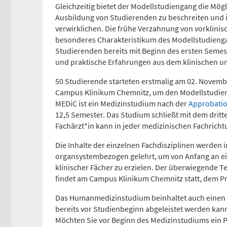
Gleichzeitig bietet der Modellstudiengang die Mög
Ausbildung von Studierenden zu beschreiten und i
Anfahrtskarte (PDF)
verwirklichen. Die frühe Verzahnung von vorklinis
besonderes Charakteristikum des Modellstudieng
Studierenden bereits mit Beginn des ersten Semest
und praktische Erfahrungen aus dem klinischen u
50 Studierende starteten erstmalig am 02. Novem
Campus Klinikum Chemnitz, um den Modellstudie
MEDiC ist ein Medizinstudium nach der
Approbatio
12,5 Semester. Das Studium schließt mit dem dritt
Fachärzt*in kann in jeder medizinischen Fachrich
Die Inhalte der einzelnen Fachdisziplinen werden
organsystembezogen gelehrt, um von Anfang an ei
klinischer Fächer zu erzielen. Der überwiegende Te
findet am Campus Klinikum Chemnitz statt, dem P
Das Humanmedizinstudium beinhaltet auch einen 
bereits vor Studienbeginn abgeleistet werden ka
Möchten Sie vor Beginn des Medizinstudiums ein P