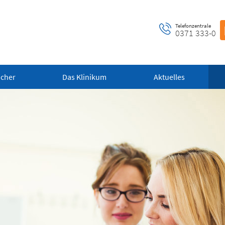
Telefonzentrale
0371 333-0
ucher
Das Klinikum
Aktuelles
ntrale Notaufnahme
Notfall-Cardio-Hotline
 bis 24 Uhr)
(0 bis 24 Uhr)
 alle dringenden und
Für kardiologische Notfälle (zum
ensbedrohlichen medizinischen
Beispiel Herzinfarkt)
fälle (Flemmingstraße 2)