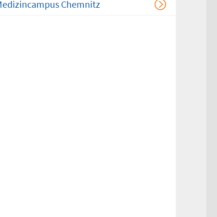
edizincampus Chemnitz
mern drucken