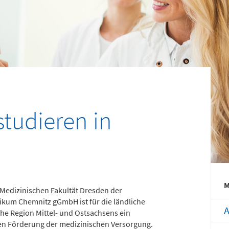
efon
Telefon
371 - 333 35500
0172 - 377 2436
nderchirurgische
Gefäß- und
tfallambulanz
Thoraxhotline
bis 24 Uhr)
Telefon
mmingstraße 2 (N022/Haus 1)
0172 - 377 2418
tudieren in
efon
371 - 333 36328
Neurochirurgischer
burtensaal
Bereitschaftsdienst
mmingstraße 4 (Haus C)
M
Medizinischen Fakultät Dresden der
efon
Telefon
nikum Chemnitz gGmbH ist für die ländliche
371 - 333 24350
0173 - 566 6514
A
he Region Mittel- und Ostsachsens ein
gen Förderung der medizinischen Versorgung.