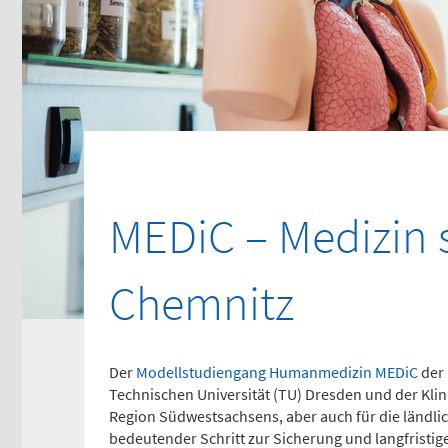
116117
Tel
0
Psychiatrische
Ki
Notfallaufnahme
No
(0 
Dresdner Straße 178
Fle
MEDiC – Medizin s
Für Erwachsene:
Tel
0
0371 - 333 12600
(Haus 2)
Chemnitz
Ge
Für Kinder:
0371 - 333 12200
Fle
(Haus 8)
Der
Modellstudiengang Humanmedizin MEDiC
der 
Tel
Technischen Universität (TU) Dresden und der Kli
0
Region Südwestsachsens, aber auch für die ländlic
bedeutender Schritt zur Sicherung und langfristi