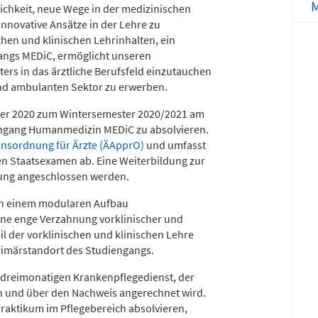
M
lichkeit, neue Wege in der medizinischen
nnovative Ansätze in der Lehre zu
Notfallnum
chen und klinischen Lehrinhalten, ein
angs MEDiC, ermöglicht unseren
ers in das ärztliche Berufsfeld einzutauchen
nd ambulanten Sektor zu erwerben.
ber 2020 zum Wintersemester 2020/2021 am
ngang Humanmedizin MEDiC zu absolvieren.
nsordnung für Ärzte (ÄApprO)
und umfasst
en Staatsexamen ab. Eine Weiterbildung zur
tung angeschlossen werden.
 in einem modularen Aufbau
ne enge Verzahnung vorklinischer und
il der vorklinischen und klinischen Lehre
rimärstandort des Studiengangs.
dreimonatigen Krankenpflegedienst, der
nn und über den Nachweis angerechnet wird.
raktikum im Pflegebereich absolvieren,