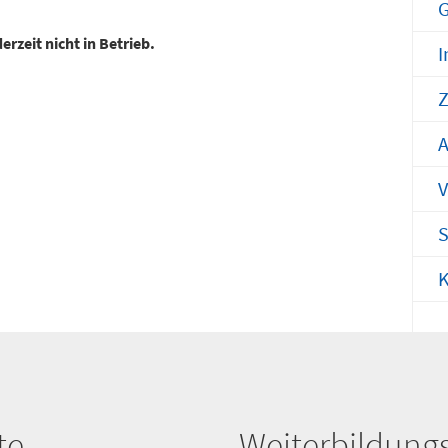
G
Notfallnum
erzeit nicht in Betrieb.
I
Z
A
V
S
K
te
Weiterbildung