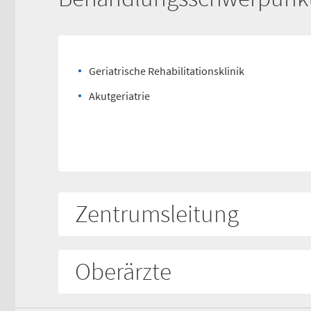
Geriatrische Rehabilitationsklinik
Akutgeriatrie
Zentrumsleitung
Oberärzte
Dipl.-Med. Matthias Forbrig
Chefarzt Geriatriezentrum