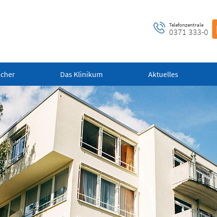
Telefonzentrale
0371 333-0
ucher
Das Klinikum
Aktuelles
ntrale Notaufnahme
Notfall-Cardio-Hotline
 bis 24 Uhr)
(0 bis 24 Uhr)
 alle dringenden und
Für kardiologische Notfälle (zum
ensbedrohlichen medizinischen
Beispiel Herzinfarkt)
fälle (Flemmingstraße 2)