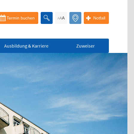
Termin buchen
A
Notfall
A
A
Ausbildung & Karriere
Zuweiser
Bereitschaftspraxis
der KVS
Allgemeinmedizinischer
Behandlungsbereich
Augenärztlicher
Behandlungsbereich