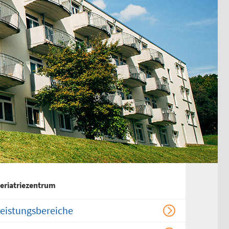
Chirurgischer
Behandlungsbereich
HNO-ärztlicher
Behandlungsbereich
Kinderärztlicher
Behandlungsbereich
Flemmingstraße 4, Haus B
(Zugang über Seiteneingang
Haus B)
weitere Informationen unter:
bereitschaftspraxen.116117.de
eriatriezentrum
eistungsbereiche