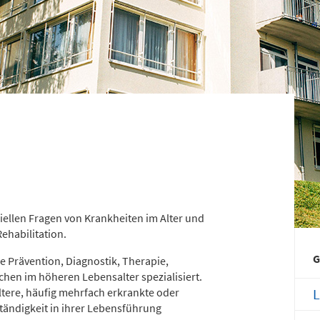
efon
Telefon
371 - 333 35500
0172 - 377 2436
nderchirurgische
Gefäß- und
tfallambulanz
Thoraxhotline
bis 24 Uhr)
Telefon
mmingstraße 2 (N022/Haus 1)
0172 - 377 2418
efon
371 - 333 36328
Neurochirurgischer
burtensaal
iellen Fragen von Krankheiten im Alter und
Bereitschaftsdienst
ehabilitation.
mmingstraße 4 (Haus C)
G
die Prävention, Diagnostik, Therapie,
efon
chen im höheren Lebensalter spezialisiert.
Telefon
371 - 333 24350
0173 - 566 6514
ältere, häufig mehrfach erkrankte oder
L
ändigkeit in ihrer Lebensführung