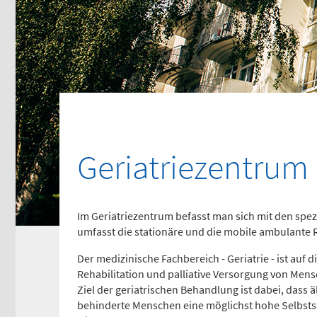
116117
Tel
0
Psychiatrische
Ki
Notfallaufnahme
No
(0 
Dresdner Straße 178
Fle
Geriatriezentrum
Für Erwachsene:
Tel
0
0371 - 333 12600
(Haus 2)
Ge
Im Geriatriezentrum befasst man sich mit den spez
Für Kinder:
umfasst die stationäre und die mobile ambulante R
0371 - 333 12200
Fle
(Haus 8)
Der medizinische Fachbereich - Geriatrie - ist auf 
Tel
Rehabilitation und palliative Versorgung von Mens
0
Ziel der geriatrischen Behandlung ist dabei, dass 
behinderte Menschen eine möglichst hohe Selbstst