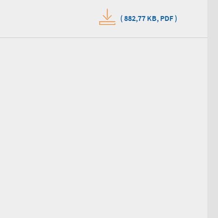
(
882,77 KB,
PDF
)
bilitationsklinik Fachärztin für Innere