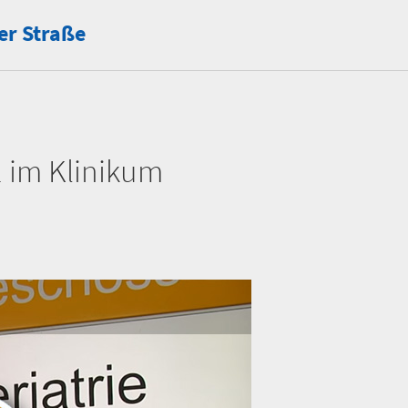
er Straße
Dr. med. Kerstin Uhlmann
achärztin für Innere
Oberärztin Geriatrische Reha
Medizin und Kardiologie
1 im Klinikum