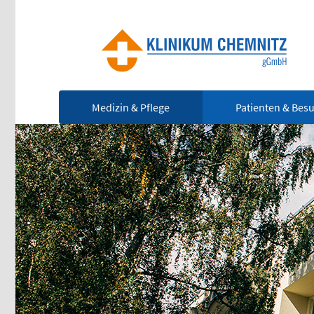
Medizin & Pflege
Patienten & Bes
Ze
Notfall
(0
Rettungsdienst
112
Für
leb
Giftnotruf
Not
0361 730730
Ärztlicher Bereitschaftsdienst