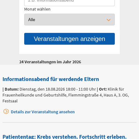
0361 730730
Monat wählen
Ärztlicher Bereitschaftsdienst
116117
Veranstaltungen anzeigen
Psychiatrische Notfallaufnahme
24 Veranstaltungen im Jahr 2026
Dresdner Straße 178
Informationsabend für werdende Eltern
Für Erwachsene:
0371 - 333 12600
| Datum:
Dienstag, den 18.08.2026 18:00 - 11:00 Uhr
| Ort:
Klinik für
Frauenheilkunde und Geburtshilfe, Flemmingstraße 4, Haus A, 3. OG,
(Haus 2)
Festsaal
Für Kinder:
Details zur Veranstaltung ansehen
0371 - 333 12200
(Haus 8)
Patiententag: Krebs verstehen. Fortschritt erleben.