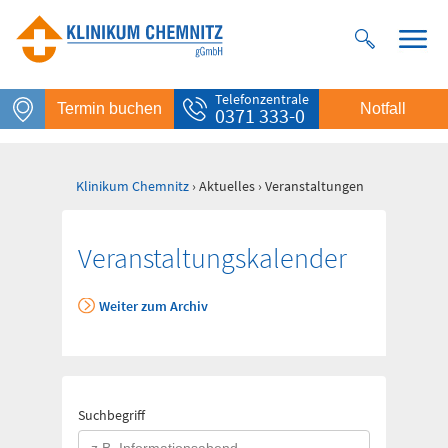
Telefonzentrale
Termin buchen
Notfall
0371 333-0
Klinikum Chemnitz
› Aktuelles › Veranstaltungen
Veranstaltungs­kalender
Weiter zum Archiv
Notfall
Rettungsdienst
112
Suchbegriff
Giftnotruf