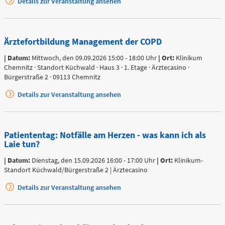
Details zur Veranstaltung ansehen
Telefon
Ärztefortbildung Management der COPD
0172 - 377 2436
| Datum:
Mittwoch, den 09.09.2026 15:00 - 18:00 Uhr
| Ort:
Klinikum
Chemnitz · Standort Küchwald · Haus 3 · 1. Etage · Ärztecasino ·
Bürgerstraße 2 · 09113 Chemnitz
Kinderchirurgische
Details zur Veranstaltung ansehen
Notfallambulanz
(0 bis 24 Uhr)
Patiententag: Notfälle am Herzen - was kann ich als
Flemmingstraße 2 (N022/Haus
Laie tun?
1)
| Datum:
Dienstag, den 15.09.2026 16:00 - 17:00 Uhr
| Ort:
Klinikum-
Telefon
0371 - 333
Standort Küchwald/Bürgerstraße 2 | Ärztecasino
36328
Details zur Veranstaltung ansehen
Geburtensaal