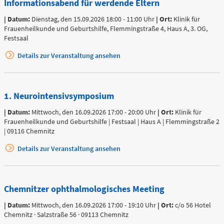
Informationsabend für werdende Eltern
Flemmingstraße 4 (Haus C)
| Datum:
Dienstag, den 15.09.2026 18:00 - 11:00 Uhr
| Ort:
Klinik für
Telefon
Frauenheilkunde und Geburtshilfe, Flemmingstraße 4, Haus A, 3. OG,
0371 - 333
Festsaal
24350
Details zur Veranstaltung ansehen
Gefäß- und
Thoraxhotline
1. Neurointensivsymposium
| Datum:
Mittwoch, den 16.09.2026 17:00 - 20:00 Uhr
| Ort:
Klinik für
Frauenheilkunde und Geburtshilfe | Festsaal | Haus A | Flemmingstraße 2
Telefon
0172 - 377
| 09116 Chemnitz
2418
Details zur Veranstaltung ansehen
Neurochirurgischer
Bereitschaftsdienst
Chemnitzer ophthalmologisches Meeting
| Datum:
Mittwoch, den 16.09.2026 17:00 - 19:10 Uhr
| Ort:
c/o 56 Hotel
Chemnitz · Salzstraße 56 · 09113 Chemnitz
Telefon