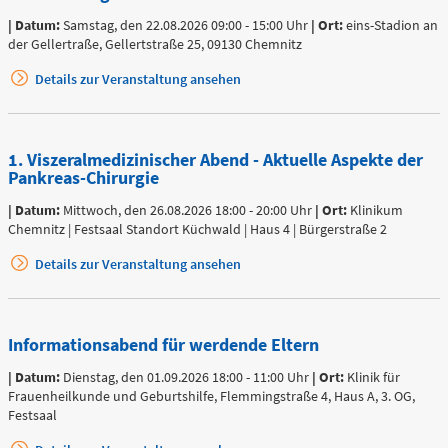
Zentrale Notaufnahme
| Datum:
Samstag, den 22.08.2026 09:00 - 15:00 Uhr
| Ort:
eins-Stadion an
der Gellertraße, Gellertstraße 25, 09130 Chemnitz
(0 bis 24 Uhr)
Details zur Veranstaltung ansehen
Für alle dringenden und lebensbedrohlichen medizinischen
Notfälle (Flemmingstraße 2)
1. Viszeralmedizinischer Abend - Aktuelle Aspekte der
Pankreas-Chirurgie
| Datum:
Mittwoch, den 26.08.2026 18:00 - 20:00 Uhr
| Ort:
Klinikum
Chemnitz | Festsaal Standort Küchwald | Haus 4 | Bürgerstraße 2
Telefon
0371 - 333 35500
Details zur Veranstaltung ansehen
Notfall-Cardio-Hotline
Informationsabend für werdende Eltern
(0 bis 24 Uhr)
| Datum:
Dienstag, den 01.09.2026 18:00 - 11:00 Uhr
| Ort:
Klinik für
Frauenheilkunde und Geburtshilfe, Flemmingstraße 4, Haus A, 3. OG,
Für kardiologische Notfälle (zum Beispiel Herzinfarkt)
Festsaal