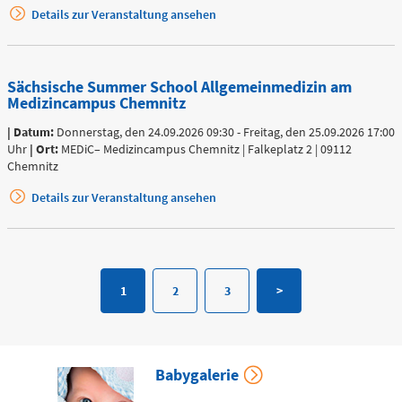
0173 - 566
Details zur Veranstaltung ansehen
6514
Bereitschaftspraxis der KVS
Sächsische Summer School Allgemeinmedizin am
Medizincampus Chemnitz
Allgemeinmedizinischer
Behandlungsbereich
| Datum:
Donnerstag, den 24.09.2026 09:30 - Freitag, den 25.09.2026 17:00
Augenärztlicher
Behandlungsbereich
Uhr
| Ort:
MEDiC– Medizincampus Chemnitz | Falkeplatz 2 | 09112
Chemnitz
Chirurgischer
Behandlungsbereich
Details zur Veranstaltung ansehen
HNO-ärztlicher
Behandlungsbereich
Kinderärztlicher
Behandlungsbereich
Flemmingstraße 4, Haus B (Zugang über Seiteneingang
1
2
3
>
Haus B)
weitere Informationen unter:
bereitschaftspraxen.116117.de
Babygalerie