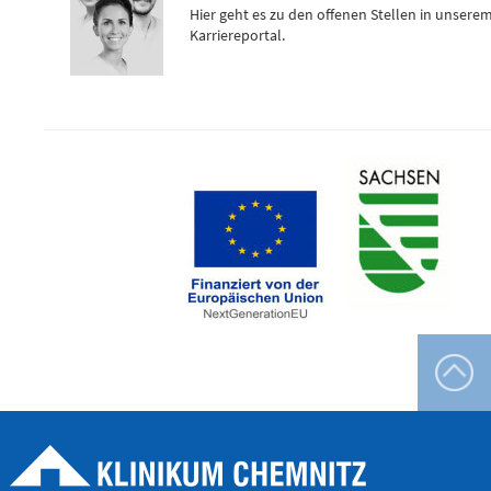
Hier geht es zu den offenen Stellen in unsere
Flemmingstraße 4 (Haus C)
Karriereportal.
Telefon
0371 - 333
24350
Gefäß- und
Thoraxhotline
Telefon
0172 - 377
2418
Neurochirurgischer
Bereitschaftsdienst
Telefon