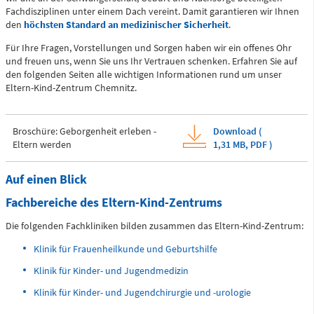
Fachdisziplinen unter einem Dach vereint. Damit garantieren wir Ihnen
Zentrale Notaufnahme
den
höchsten Standard an medizinischer Sicherheit
.
(0 bis 24 Uhr)
Für Ihre Fragen, Vorstellungen und Sorgen haben wir ein offenes Ohr
und freuen uns, wenn Sie uns Ihr Vertrauen schenken. Erfahren Sie auf
den folgenden Seiten alle wichtigen Informationen rund um unser
Für alle dringenden und lebensbedrohlichen medizinischen
Eltern-Kind-Zentrum Chemnitz.
Notfälle (Flemmingstraße 2)
Broschüre: Geborgenheit erleben -
Download (
Eltern werden
1,31 MB,
PDF
)
Telefon
0371 - 333 35500
Auf einen Blick
Fachbereiche des Eltern-Kind-Zentrums
Notfall-Cardio-Hotline
Die folgenden Fachkliniken bilden zusammen das Eltern-Kind-Zentrum:
(0 bis 24 Uhr)
Klinik für Frauenheilkunde und Geburtshilfe
Klinik für Kinder- und Jugendmedizin
Für kardiologische Notfälle (zum Beispiel Herzinfarkt)
Klinik für Kinder- und Jugendchirurgie und -urologie