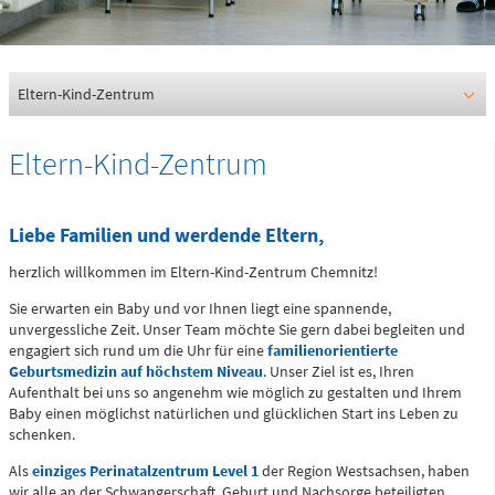
0361 730730
Ärztlicher Bereitschaftsdienst
116117
Eltern-Kind-Zentrum
Eltern-Kind-Zentrum
Psychiatrische Notfallaufnahme
Liebe Familien und werdende Eltern,
Dresdner Straße 178
herzlich willkommen im Eltern-Kind-Zentrum Chemnitz!
Für Erwachsene:
Sie erwarten ein Baby und vor Ihnen liegt eine spannende,
0371 - 333 12600
unvergessliche Zeit. Unser Team möchte Sie gern dabei begleiten und
(Haus 2)
engagiert sich rund um die Uhr für eine
familienorientierte
Geburtsmedizin auf höchstem Niveau
. Unser Ziel ist es, Ihren
Für Kinder:
Aufenthalt bei uns so angenehm wie möglich zu gestalten und Ihrem
0371 - 333 12200
Baby einen möglichst natürlichen und glücklichen Start ins Leben zu
schenken.
(Haus 8)
Als
einziges Perinatalzentrum Level 1
der Region Westsachsen, haben
wir alle an der Schwangerschaft, Geburt und Nachsorge beteiligten