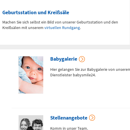
Geburtsstation und Kreißsäle
Machen Sie sich selbst ein Bild von unserer Geburtsstation und den
Telefon
0172 - 377 2436
Kreißsälen mit unserem
virtuellen Rundgang
.
Kinderchirurgische
Notfallambulanz
Babygalerie
(0 bis 24 Uhr)
Hier gelangen Sie zur Babygalerie von unsere
Dienstleister babysmile24.
Flemmingstraße 2 (N022/Haus
1)
Telefon
0371 - 333
36328
Stellenangebote
Geburtensaal
Komm in unser Team.