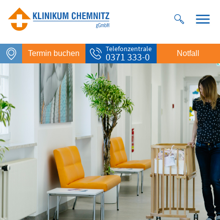
Telefonzentrale
Termin buchen
Notfall
0371 333-0
Notfall
Rettungsdienst
112
Giftnotruf