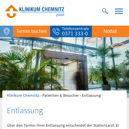
Telefonzentrale
Termin buchen
Notfall
0371 333-0
Klinikum Chemnitz
›
Patienten & Besucher
› Entlassung
Notfall
Entlassung
Rettungsdienst
112
Über den Termin Ihrer Entlassung entscheidet der Stationsarzt. Er
Giftnotruf