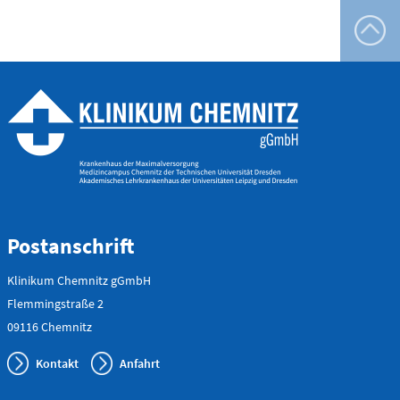
Telefon
0172 - 377 2436
Kinderchirurgische
Notfallambulanz
(0 bis 24 Uhr)
Postanschrift
Flemmingstraße 2 (N022/Haus
1)
Klinikum Chemnitz gGmbH
Telefon
0371 - 333
Flemmingstraße 2
36328
09116 Chemnitz
Kontakt
Anfahrt
Geburtensaal