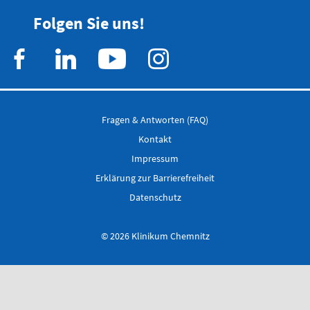
Flemmingstraße 4 (Haus C)
Folgen Sie uns!
Telefon
0371 - 333
24350
Gefäß- und
Fragen & Antworten (FAQ)
Thoraxhotline
Kontakt
Impressum
Telefon
Erklärung zur Barrierefreiheit
0172 - 377
Datenschutz
2418
Neurochirurgischer
© 2026 Klinikum Chemnitz
Bereitschaftsdienst
Telefon