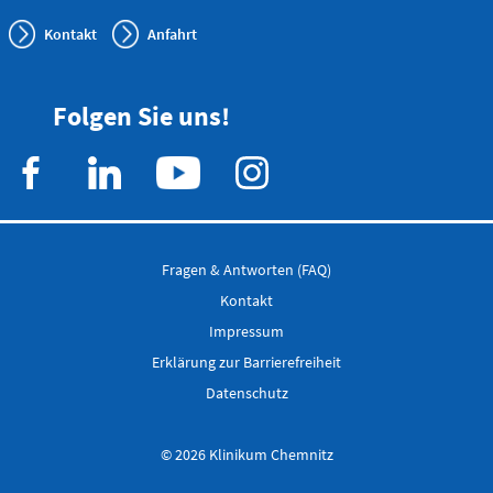
0173 - 566
6514
Kontakt
Anfahrt
Bereitschaftspraxis der KVS
Folgen Sie uns!
Allgemeinmedizinischer
Behandlungsbereich
Augenärztlicher
Behandlungsbereich
Chirurgischer
Behandlungsbereich
HNO-ärztlicher
Behandlungsbereich
Fragen & Antworten (FAQ)
Kinderärztlicher
Behandlungsbereich
Kontakt
Impressum
Flemmingstraße 4, Haus B (Zugang über Seiteneingang
Erklärung zur Barrierefreiheit
Haus B)
Datenschutz
weitere Informationen unter:
bereitschaftspraxen.116117.de
© 2026 Klinikum Chemnitz