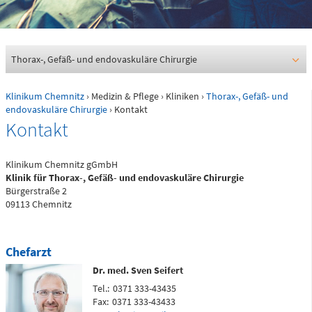
0361 730730
Ärztlicher Bereitschaftsdienst
116117
Thorax-, Gefäß- und endovaskuläre Chirurgie
Klinikum Chemnitz
›
Medizin & Pflege
›
Kliniken
›
Thorax-, Gefäß- und
Psychiatrische Notfallaufnahme
endovaskuläre Chirurgie
› Kontakt
Kontakt
Dresdner Straße 178
Klinikum Chemnitz gGmbH
Klinik für Thorax-, Gefäß- und endovaskuläre Chirurgie
Für Erwachsene:
Bürgerstraße 2
0371 - 333 12600
09113 Chemnitz
(Haus 2)
Für Kinder:
Chefarzt
0371 - 333 12200
Dr. med. Sven Seifert
(Haus 8)
Tel.:
0371 333-43435
Fax:
0371 333-43433