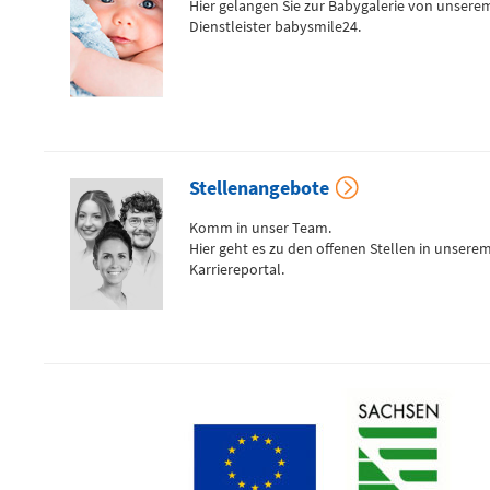
Hier gelangen Sie zur Babygalerie von unsere
09116 Chemnitz
Dienstleister babysmile24.
Telefon
0172 - 377 2436
Kinderchirurgische
Stellenangebote
Notfallambulanz
Komm in unser Team.
(0 bis 24 Uhr)
Hier geht es zu den offenen Stellen in unsere
Karriereportal.
Flemmingstraße 2 (N022/Haus
1)
Telefon
0371 - 333
36328
Geburtensaal