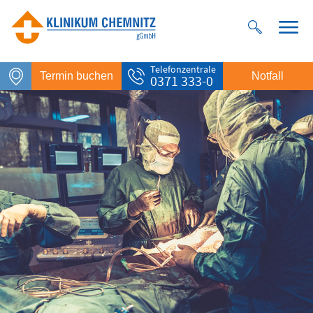
Telefonzentrale
Termin buchen
Notfall
0371 333-0
Notfall
Rettungsdienst
112
Giftnotruf