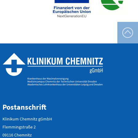
Flemmingstraße 4 (Haus C)
Telefon
0371 - 333
24350
Gefäß- und
Thoraxhotline
Telefon
0172 - 377
2418
Neurochirurgischer
Postanschrift
Bereitschaftsdienst
Klinikum Chemnitz gGmbH
Flemmingstraße 2
Telefon
09116 Chemnitz