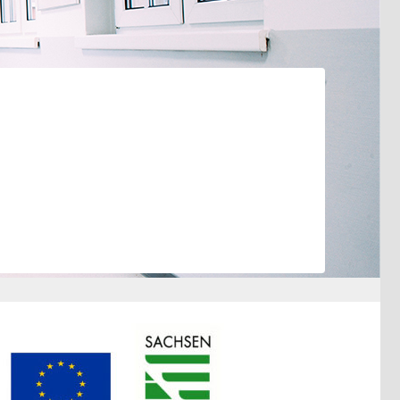
Chirurgischer
Behandlungsbereich
HNO-ärztlicher
Behandlungsbereich
Kinderärztlicher
Behandlungsbereich
Flemmingstraße 4, Haus B
(Zugang über Seiteneingang
Haus B)
weitere Informationen unter:
bereitschaftspraxen.116117.de