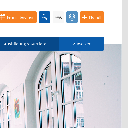
Termin buchen
A
Notfall
A
A
Ausbildung & Karriere
Zuweiser
Bereitschaftspraxis
der KVS
Allgemeinmedizinischer
Behandlungsbereich
Augenärztlicher
Behandlungsbereich