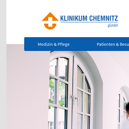
Medizin & Pflege
Patienten & Bes
Ze
Notfall
(0
Rettungsdienst
112
Für
leb
Giftnotruf
Not
0361 730730
Ärztlicher Bereitschaftsdienst