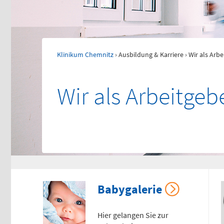
116117
Tel
0
Psychiatrische
Ki
Klinikum Chemnitz
›
Ausbildung & Karriere
› Wir als Arb
Notfallaufnahme
No
(0 
Wir als Arbeitgeb
Dresdner Straße 178
Fle
Für Erwachsene:
Tel
0
0371 - 333 12600
(Haus 2)
Ge
Für Kinder:
0371 - 333 12200
Fle
(Haus 8)
Babygalerie
Tel
0
Hier gelangen Sie zur