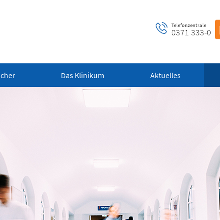
Telefonzentrale
0371 333-0
ucher
Das Klinikum
Aktuelles
ntrale Notaufnahme
Notfall-Cardio-Hotline
 bis 24 Uhr)
(0 bis 24 Uhr)
 alle dringenden und
Für kardiologische Notfälle (zum
ensbedrohlichen medizinischen
Beispiel Herzinfarkt)
fälle (Flemmingstraße 2)