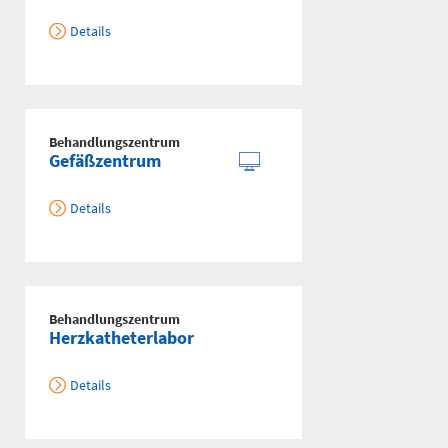
Flemmingstraße 4 (Haus C)
Details
Telefon
0371 - 333
24350
Behandlungszentrum
Gefäß- und
Gefäßzentrum
Thoraxhotline
Details
Telefon
0172 - 377
2418
Behandlungszentrum
Neurochirurgischer
Herzkatheterlabor
Bereitschaftsdienst
Details
Telefon