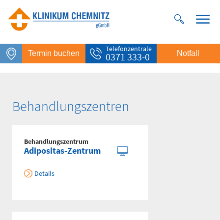
Telefonzentrale
Termin buchen
Notfall
0371 333-0
Behandlungszentren
Behandlungszentrum
Adipositas-Zentrum
Details
Notfall
Rettungsdienst
112
Giftnotruf