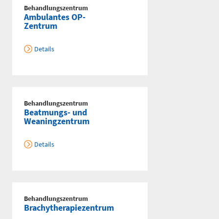
0361 730730
Behandlungszentrum
Ambulantes OP-
Zentrum
Ärztlicher Bereitschaftsdienst
116117
Details
Psychiatrische Notfallaufnahme
Behandlungszentrum
Dresdner Straße 178
Beatmungs- und
Weaningzentrum
Für Erwachsene:
0371 - 333 12600
Details
(Haus 2)
Für Kinder:
0371 - 333 12200
(Haus 8)
Behandlungszentrum
Brachytherapiezentrum