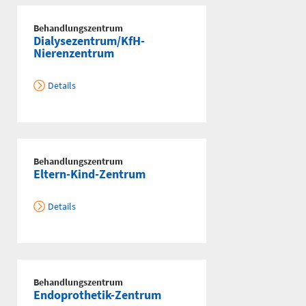
Behandlungszentrum
Dialysezentrum/KfH-
Nierenzentrum
Telefon
0172 - 377 2436
Details
Kinderchirurgische
Notfallambulanz
(0 bis 24 Uhr)
Behandlungszentrum
Eltern-Kind-Zentrum
Flemmingstraße 2 (N022/Haus
1)
Details
Telefon
0371 - 333
36328
Geburtensaal
Behandlungszentrum
Endoprothetik-Zentrum