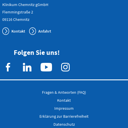
Klinikum Chemnitz gGmbH
Flemmingstraße 4 (Haus C)
Flemmingstraße 2
Telefon
0371 - 333
09116 Chemnitz
24350
Kontakt
Anfahrt
Gefäß- und
Thoraxhotline
Folgen Sie uns!
Telefon
0172 - 377
2418
Fragen & Antworten (FAQ)
Neurochirurgischer
Kontakt
Bereitschaftsdienst
Impressum
Erklärung zur Barrierefreiheit
Datenschutz
Telefon