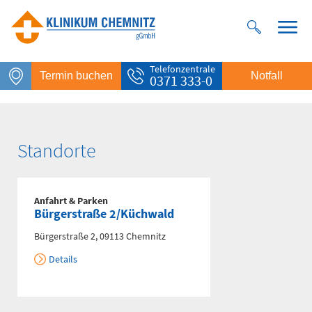
Telefonzentrale
Termin buchen
Notfall
0371 333-0
Standorte
Anfahrt & Parken
Bürgerstraße 2/Küchwald
Bürgerstraße 2, 09113 Chemnitz
Notfall
Details
Rettungsdienst
112
Giftnotruf