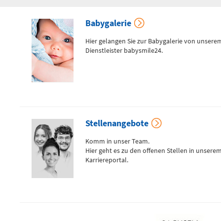
Zentrale Notaufnahme
Babygalerie
(0 bis 24 Uhr)
Hier gelangen Sie zur Babygalerie von unsere
Dienstleister babysmile24.
Für alle dringenden und lebensbedrohlichen medizinischen
Notfälle (Flemmingstraße 2)
Telefon
0371 - 333 35500
Stellenangebote
Komm in unser Team.
Hier geht es zu den offenen Stellen in unsere
Notfall-Cardio-Hotline
Karriereportal.
(0 bis 24 Uhr)
Für kardiologische Notfälle (zum Beispiel Herzinfarkt)