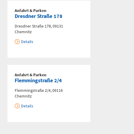
0361 730730
Anfahrt & Parken
Dresdner Straße 178
Ärztlicher Bereitschaftsdienst
116117
Dresdner Straße 178, 09131
Chemnitz
Details
Psychiatrische Notfallaufnahme
Dresdner Straße 178
Anfahrt & Parken
Flemmingstraße 2/4
Für Erwachsene:
0371 - 333 12600
Flemmingstraße 2/4, 09116
(Haus 2)
Chemnitz
Für Kinder:
Details
0371 - 333 12200
(Haus 8)