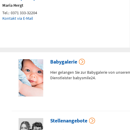
Maria Hergt
Tel.:
0371 333-32204
Kontakt via E-Mail
Telefon
0172 - 377 2436
Kinderchirurgische
Notfallambulanz
Babygalerie
(0 bis 24 Uhr)
Hier gelangen Sie zur Babygalerie von unsere
Dienstleister babysmile24.
Flemmingstraße 2 (N022/Haus
1)
Telefon
0371 - 333
36328
Geburtensaal
Stellenangebote