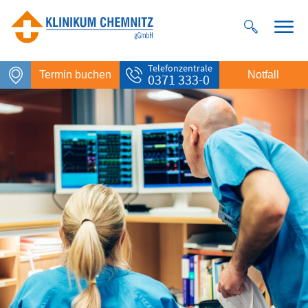
Telefonzentrale
Termin buchen
Notfall
0371 333-0
Notfall
Rettungsdienst
112
Giftnotruf