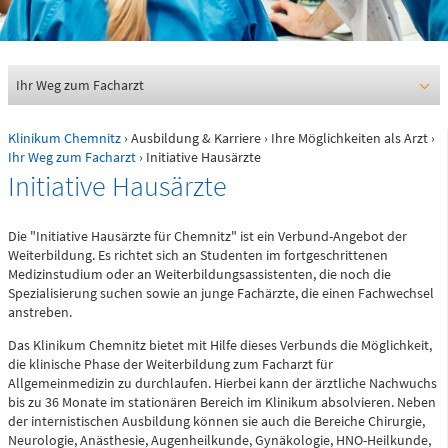
0361 730730
Ärztlicher Bereitschaftsdienst
116117
Ihr Weg zum Facharzt
Klinikum Chemnitz
›
Ausbildung & Karriere
›
Ihre Möglichkeiten als Arzt
›
Psychiatrische Notfallaufnahme
Ihr Weg zum Facharzt
› Initiative Hausärzte
Initiative Hausärzte
Dresdner Straße 178
Die "Initiative Hausärzte für Chemnitz" ist ein Verbund-Angebot der
Weiterbildung. Es richtet sich an Studenten im fortgeschrittenen
Für Erwachsene:
Medizinstudium oder an Weiterbildungsassistenten, die noch die
0371 - 333 12600
Spezialisierung suchen sowie an junge Fachärzte, die einen Fachwechsel
anstreben.
(Haus 2)
Das Klinikum Chemnitz bietet mit Hilfe dieses Verbunds die Möglichkeit,
Für Kinder:
die klinische Phase der Weiterbildung zum Facharzt für
0371 - 333 12200
Allgemeinmedizin zu durchlaufen. Hierbei kann der ärztliche Nachwuchs
(Haus 8)
bis zu 36 Monate im stationären Bereich im Klinikum absolvieren. Neben
der internistischen Ausbildung können sie auch die Bereiche Chirurgie,
Neurologie, Anästhesie, Augenheilkunde, Gynäkologie, HNO-Heilkunde,