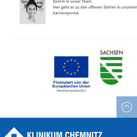
Komm in unser Team.
Hier geht es zu den offenen Stellen in unsere
Flemmingstraße 4 (Haus C)
Karriereportal.
Telefon
0371 - 333
24350
Gefäß- und
Thoraxhotline
Telefon
0172 - 377
2418
Neurochirurgischer
Bereitschaftsdienst
Telefon