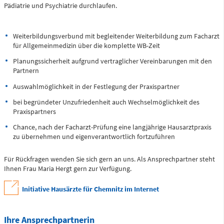
Pädiatrie und Psychiatrie durchlaufen.
Zentrale Notaufnahme
(0 bis 24 Uhr)
Weiterbildungsverbund mit begleitender Weiterbildung zum Facharzt
für Allgemeinmedizin über die komplette WB-Zeit
Für alle dringenden und lebensbedrohlichen medizinischen
Planungssicherheit aufgrund vertraglicher Vereinbarungen mit den
Notfälle (Flemmingstraße 2)
Partnern
Auswahlmöglichkeit in der Festlegung der Praxispartner
bei begründeter Unzufriedenheit auch Wechselmöglichkeit des
Praxispartners
Telefon
0371 - 333 35500
Chance, nach der Facharzt-Prüfung eine langjährige Hausarztpraxis
zu übernehmen und eigenverantwortlich fortzuführen
Notfall-Cardio-Hotline
Für Rückfragen wenden Sie sich gern an uns. Als Ansprechpartner steht
Ihnen Frau Maria Hergt gern zur Verfügung.
(0 bis 24 Uhr)
Initiative Hausärzte für Chemnitz im Internet
Für kardiologische Notfälle (zum Beispiel Herzinfarkt)
Ihre Ansprechpartnerin