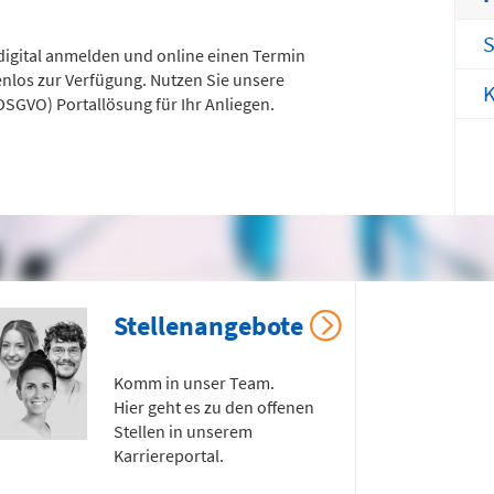
efon
Telefon
371 - 333 35500
0172 - 377 2436
S
 digital anmelden und online einen Termin
tenlos zur Verfügung. Nutzen Sie unsere
K
nderchirurgische
Gefäß- und
GVO) Portallösung für Ihr Anliegen.
tfallambulanz
Thoraxhotline
bis 24 Uhr)
Telefon
mmingstraße 2 (N022/Haus 1)
0172 - 377 2418
efon
371 - 333 36328
Neurochirurgischer
Stellenangebote
burtensaal
Bereitschaftsdienst
Komm in unser Team.
mmingstraße 4 (Haus C)
Hier geht es zu den offenen
efon
Telefon
Stellen in unserem
371 - 333 24350
0173 - 566 6514
Karriereportal.