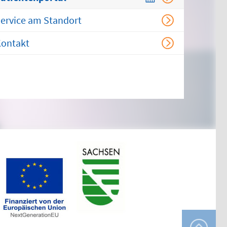
Chirurgischer
Behandlungsbereich
ervice am Standort
HNO-ärztlicher
ontakt
Behandlungsbereich
Kinderärztlicher
Behandlungsbereich
Flemmingstraße 4, Haus B
(Zugang über Seiteneingang
Haus B)
weitere Informationen unter:
bereitschaftspraxen.116117.de