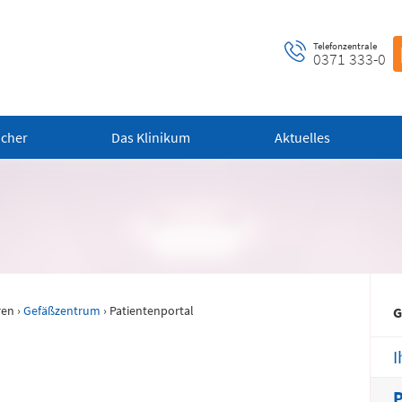
Telefonzentrale
0371 333-0
ucher
Das Klinikum
Aktuelles
ntrale Notaufnahme
Notfall-Cardio-Hotline
 bis 24 Uhr)
(0 bis 24 Uhr)
ren
›
Gefäßzentrum
› Patientenportal
 alle dringenden und
Für kardiologische Notfälle (zum
G
ensbedrohlichen medizinischen
Beispiel Herzinfarkt)
fälle (Flemmingstraße 2)
I
P