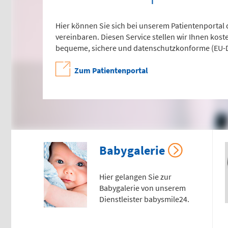
116117
Tel
0
Hier können Sie sich bei unserem Patientenportal
vereinbaren. Diesen Service stellen wir Ihnen kos
Psychiatrische
Ki
bequeme, sichere und datenschutzkonforme (EU-DS
Notfallaufnahme
No
Zum Patientenportal
(0 
Dresdner Straße 178
Fle
Für Erwachsene:
Tel
0
0371 - 333 12600
(Haus 2)
Babygalerie
Ge
Für Kinder:
0371 - 333 12200
Hier gelangen Sie zur
Fle
(Haus 8)
Babygalerie von unserem
Tel
Dienstleister babysmile24.
0