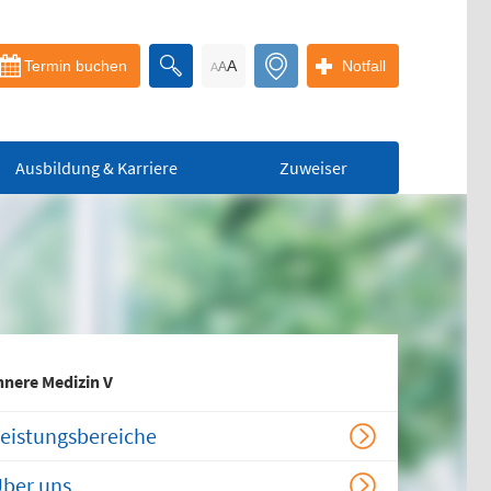
Termin buchen
A
Notfall
A
A
Ausbildung & Karriere
Zuweiser
Bereitschaftspraxis
der KVS
nnere Medizin V
Allgemeinmedizinischer
Behandlungsbereich
eistungsbereiche
Augenärztlicher
Behandlungsbereich
ber uns