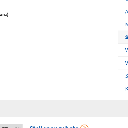
efon
Telefon
371 - 333 35500
0172 - 377 2436
A
anz)
M
nderchirurgische
Gefäß- und
tfallambulanz
Thoraxhotline
bis 24 Uhr)
W
Telefon
mmingstraße 2 (N022/Haus 1)
0172 - 377 2418
V
efon
371 - 333 36328
S
Neurochirurgischer
burtensaal
K
Bereitschaftsdienst
mmingstraße 4 (Haus C)
efon
Telefon
371 - 333 24350
0173 - 566 6514