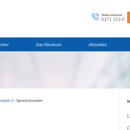
Telefonzentrale
0371 333-0
ucher
Das Klinikum
Aktuelles
ntrale Notaufnahme
Notfall-Cardio-Hotline
 bis 24 Uhr)
(0 bis 24 Uhr)
edizin V
› Sprechstunden
 alle dringenden und
Für kardiologische Notfälle (zum
I
ensbedrohlichen medizinischen
Beispiel Herzinfarkt)
fälle (Flemmingstraße 2)
L
Ü