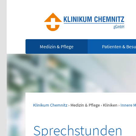
Medizin & Pflege
Patienten & Bes
Ze
Notfall
(0
Rettungsdienst
112
Klinikum Chemnitz
›
Medizin & Pflege
›
Kliniken
›
Innere M
Für
leb
Giftnotruf
Not
0361 730730
Sprechstunden
Ärztlicher Bereitschaftsdienst