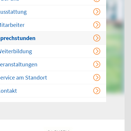
Chirurgischer
Behandlungsbereich
usstattung
HNO-ärztlicher
itarbeiter
Behandlungsbereich
Sprechstunden
Kinderärztlicher
Behandlungsbereich
eiterbildung
Flemmingstraße 4, Haus B
(Zugang über Seiteneingang
eranstaltungen
Haus B)
ervice am Standort
weitere Informationen unter:
bereitschaftspraxen.116117.de
ontakt