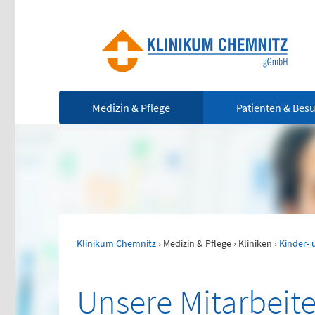
Medizin & Pflege
Patienten & Bes
Ze
Notfall
(0
Rettungsdienst
112
Klinikum Chemnitz
›
Medizin & Pflege
›
Kliniken
›
Kinder- 
Für
leb
Giftnotruf
Not
0361 730730
Unsere Mitarbeite
Ärztlicher Bereitschaftsdienst