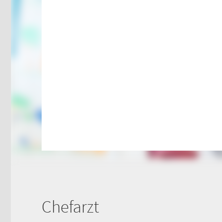
116117
Tel
0
Psychiatrische
Ki
Notfallaufnahme
No
(0 
Dresdner Straße 178
Fle
Für Erwachsene:
Tel
0
0371 - 333 12600
(Haus 2)
Ge
Für Kinder:
0371 - 333 12200
Fle
(Haus 8)
Tel
0
Chefarzt