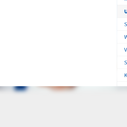
efon
Telefon
371 - 333 35500
0172 - 377 2436
U
S
nderchirurgische
Gefäß- und
tfallambulanz
Thoraxhotline
W
bis 24 Uhr)
V
Telefon
mmingstraße 2 (N022/Haus 1)
0172 - 377 2418
S
efon
371 - 333 36328
K
Neurochirurgischer
burtensaal
Bereitschaftsdienst
mmingstraße 4 (Haus C)
efon
Telefon
371 - 333 24350
0173 - 566 6514