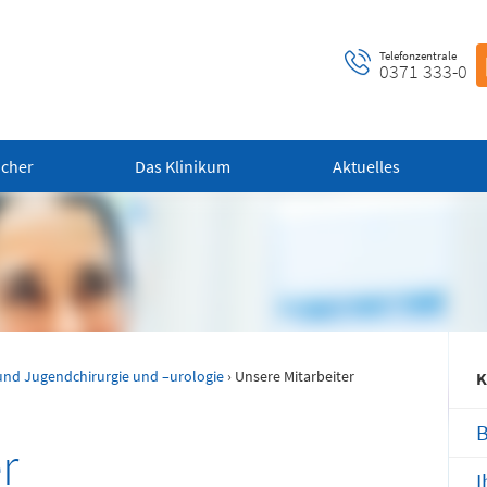
Telefonzentrale
0371 333-0
ucher
Das Klinikum
Aktuelles
ntrale Notaufnahme
Notfall-Cardio-Hotline
 bis 24 Uhr)
(0 bis 24 Uhr)
und Jugendchirurgie und –urologie
› Unsere Mitarbeiter
 alle dringenden und
Für kardiologische Notfälle (zum
K
ensbedrohlichen medizinischen
Beispiel Herzinfarkt)
fälle (Flemmingstraße 2)
r
I