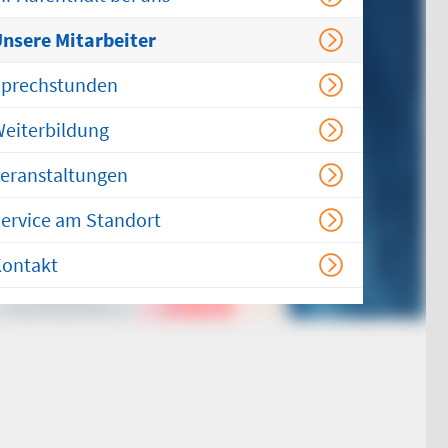
Chirurgischer
Behandlungsbereich
nsere Mitarbeiter
HNO-ärztlicher
prechstunden
Behandlungsbereich
eiterbildung
Kinderärztlicher
Behandlungsbereich
eranstaltungen
Flemmingstraße 4, Haus B
(Zugang über Seiteneingang
ervice am Standort
Haus B)
ontakt
weitere Informationen unter:
bereitschaftspraxen.116117.de