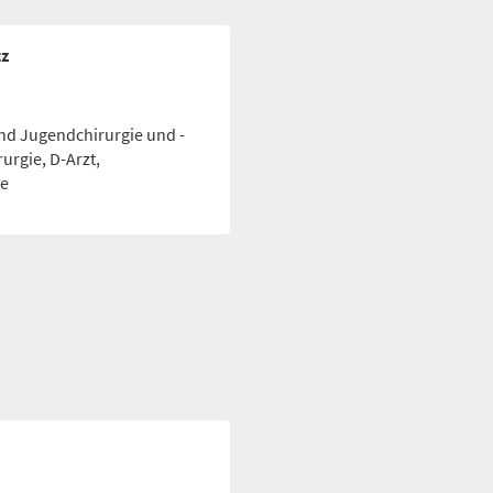
Notfallnum
tz
 und Jugendchirurgie und -
urgie, D-Arzt,
ge