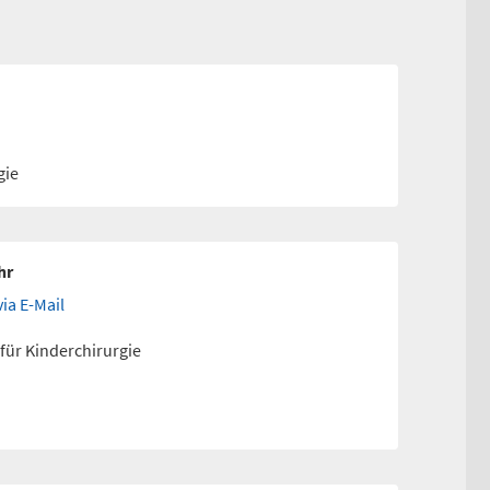
gie
hr
ia E-Mail
 für Kinderchirurgie