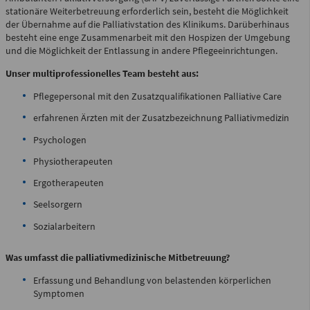
stationäre Weiterbetreuung erforderlich sein, besteht die Möglichkeit
Zentrale Notaufnahme
der Übernahme auf die Palliativstation des Klinikums. Darüberhinaus
(0 bis 24 Uhr)
besteht eine enge Zusammenarbeit mit den Hospizen der Umgebung
und die Möglichkeit der Entlassung in andere Pflegeeinrichtungen.
Unser multiprofessionelles Team besteht aus:
Für alle dringenden und lebensbedrohlichen medizinischen
Notfälle (Flemmingstraße 2)
Pflegepersonal mit den Zusatzqualifikationen Palliative Care
erfahrenen Ärzten mit der Zusatzbezeichnung Palliativmedizin
Psychologen
Telefon
Physiotherapeuten
0371 - 333 35500
Ergotherapeuten
Seelsorgern
Notfall-Cardio-Hotline
Sozialarbeitern
(0 bis 24 Uhr)
Was umfasst die palliativmedizinische Mitbetreuung?
Für kardiologische Notfälle (zum Beispiel Herzinfarkt)
Erfassung und Behandlung von belastenden körperlichen
Symptomen