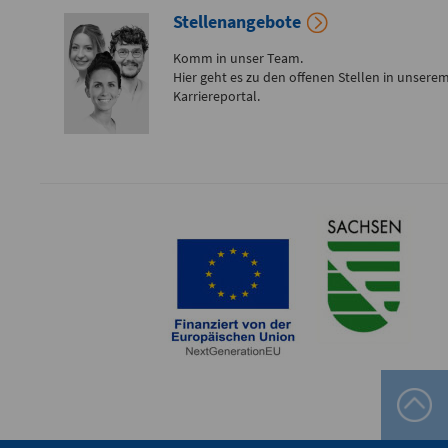
0173 - 566
Stellenangebote
6514
Komm in unser Team.
Hier geht es zu den offenen Stellen in unsere
Bereitschaftspraxis der KVS
Karriereportal.
Allgemeinmedizinischer
Behandlungsbereich
Augenärztlicher
Behandlungsbereich
Chirurgischer
Behandlungsbereich
HNO-ärztlicher
Behandlungsbereich
Kinderärztlicher
Behandlungsbereich
Flemmingstraße 4, Haus B (Zugang über Seiteneingang
Haus B)
weitere Informationen unter:
bereitschaftspraxen.116117.de