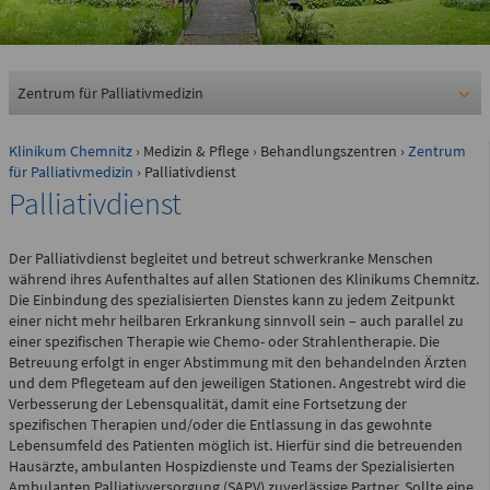
0361 730730
Ärztlicher Bereitschaftsdienst
116117
Zentrum für Palliativmedizin
Klinikum Chemnitz
›
Medizin & Pflege
›
Behandlungszentren
›
Zentrum
Psychiatrische Notfallaufnahme
für Palliativmedizin
› Palliativdienst
Palliativdienst
Dresdner Straße 178
Der Palliativdienst begleitet und betreut schwerkranke Menschen
während ihres Aufenthaltes auf allen Stationen des Klinikums Chemnitz.
Für Erwachsene:
Die Einbindung des spezialisierten Dienstes kann zu jedem Zeitpunkt
0371 - 333 12600
einer nicht mehr heilbaren Erkrankung sinnvoll sein – auch parallel zu
einer spezifischen Therapie wie Chemo- oder Strahlentherapie. Die
(Haus 2)
Betreuung erfolgt in enger Abstimmung mit den behandelnden Ärzten
und dem Pflegeteam auf den jeweiligen Stationen. Angestrebt wird die
Für Kinder:
0371 - 333 12200
Verbesserung der Lebensqualität, damit eine Fortsetzung der
spezifischen Therapien und/oder die Entlassung in das gewohnte
(Haus 8)
Lebensumfeld des Patienten möglich ist. Hierfür sind die betreuenden
Hausärzte, ambulanten Hospizdienste und Teams der Spezialisierten
Ambulanten Palliativversorgung (SAPV) zuverlässige Partner. Sollte eine