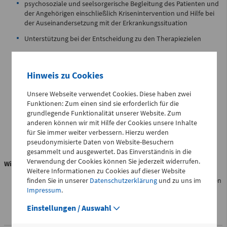
psychosoziale und seelsorgerische Begleitung des Patienten und
der Angehörigen einschließlich Krisenintervention und Hilfe bei
der Auseinandersetzung mit der Erkrankungssituation
Unterstützung bei der Entscheidung zu den Therapiezielen
Telefon
0172 - 377 2436
Intensivierte pflegerische und therapeutische Betreuung durch
speziell geschultes Personal (Palliativpflege, Physio- und
Ergotherapie)
Hinweis zu Cookies
Kinderchirurgische
Beratung zu Themen wie Patientenverfügung und
Unsere Webseite verwendet Cookies. Diese haben zwei
Notfallambulanz
Vorsorgevollmacht
Funktionen: Zum einen sind sie erforderlich für die
(0 bis 24 Uhr)
grundlegende Funktionalität unserer Website. Zum
Koordination und Organisation einer medizinischen und
anderen können wir mit Hilfe der Cookies unsere Inhalte
pflegerischen poststätionären Betreuung
für Sie immer weiter verbessern. Hierzu werden
Flemmingstraße 2 (N022/Haus
Betreuung am Lebensende
pseudonymisierte Daten von Website-Besuchern
1)
gesammelt und ausgewertet. Das Einverständnis in die
Verwendung der Cookies können Sie jederzeit widerrufen.
Telefon
Wie erreichen Sie uns?
0371 - 333
Weitere Informationen zu Cookies auf dieser Website
Patienten, welche stationär behandelt werden, erhalten über den
finden Sie in unserer
Datenschutzerklärung
und zu uns im
36328
Stationsarzt der behandelnden Station Kontakt zum
Impressum
.
Palliativdienst.
Einstellungen / Auswahl
Geburtensaal