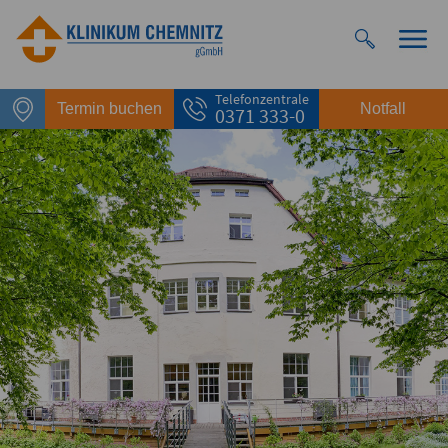
Telefonzentrale
Termin buchen
Notfall
0371 333-0
Notfall
Rettungsdienst
112
Giftnotruf