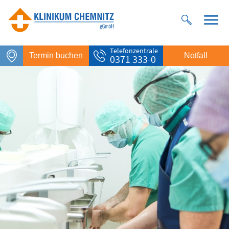
Telefonzentrale
Termin buchen
Notfall
0371 333-0
Notfall
Rettungsdienst
112
Giftnotruf