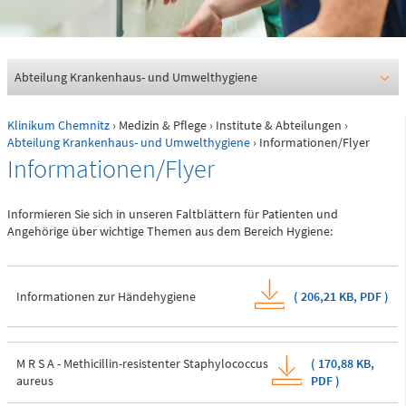
0361 730730
Ärztlicher Bereitschaftsdienst
116117
Abteilung Krankenhaus- und Umwelthygiene
Klinikum Chemnitz
›
Medizin & Pflege
›
Institute & Abteilungen
›
Psychiatrische Notfallaufnahme
Abteilung Krankenhaus- und Umwelthygiene
› Informationen/Flyer
Informationen/Flyer
Dresdner Straße 178
Informieren Sie sich in unseren Faltblättern für Patienten und
Angehörige über wichtige Themen aus dem Bereich Hygiene:
Für Erwachsene:
0371 - 333 12600
(Haus 2)
Informationen zur Händehygiene
(
206,21 KB,
PDF
)
Für Kinder:
0371 - 333 12200
(Haus 8)
M R S A - Methicillin-resistenter Staphylococcus
(
170,88 KB,
aureus
PDF
)