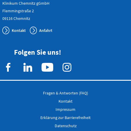
0173 - 566
Klinikum Chemnitz gGmbH
6514
Flemmingstraße 2
09116 Chemnitz
Bereitschaftspraxis der KVS
Kontakt
Anfahrt
Allgemeinmedizinischer
Behandlungsbereich
Augenärztlicher
Behandlungsbereich
Folgen Sie uns!
Chirurgischer
Behandlungsbereich
HNO-ärztlicher
Behandlungsbereich
Kinderärztlicher
Behandlungsbereich
Fragen & Antworten (FAQ)
Flemmingstraße 4, Haus B (Zugang über Seiteneingang
Haus B)
Kontakt
Impressum
weitere Informationen unter:
Erklärung zur Barrierefreiheit
bereitschaftspraxen.116117.de
Datenschutz