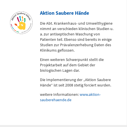
Zentrale Notaufnahme
Aktion Saubere Hände
(0 bis 24 Uhr)
Die Abt. Krankenhaus- und Umwelthygiene
nimmt an verschieden klinischen Studien u.
Für alle dringenden und lebensbedrohlichen medizinischen
a. zur antiseptischen Waschung von
Notfälle (Flemmingstraße 2)
Patienten teil. Ebenso sind bereits in einige
Studien zur Prävalenzerhebung Daten des
Klinikums geflossen.
Einen weiteren Schwerpunkt stellt die
Projektarbeit auf dem Gebiet der
Telefon
0371 - 333 35500
biologischen Lagen dar.
Die Implementierung der „Aktion Saubere
Hände“ ist seit 2008 stetig forciert wurden.
Notfall-Cardio-Hotline
weitere Informationen:
www.aktion-
(0 bis 24 Uhr)
sauberehaende.de
Für kardiologische Notfälle (zum Beispiel Herzinfarkt)