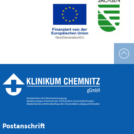
Flemmingstraße 4 (Haus C)
Telefon
0371 - 333
24350
Gefäß- und
Thoraxhotline
Telefon
0172 - 377
2418
Neurochirurgischer
Bereitschaftsdienst
Postanschrift
Telefon