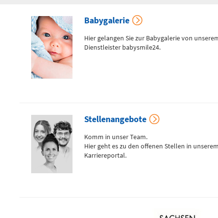
Babygalerie
Hier gelangen Sie zur Babygalerie von unsere
Telefon
0172 - 377 2436
Dienstleister babysmile24.
Kinderchirurgische
Notfallambulanz
(0 bis 24 Uhr)
Stellenangebote
Flemmingstraße 2 (N022/Haus
Komm in unser Team.
1)
Hier geht es zu den offenen Stellen in unsere
Karriereportal.
Telefon
0371 - 333
36328
Geburtensaal