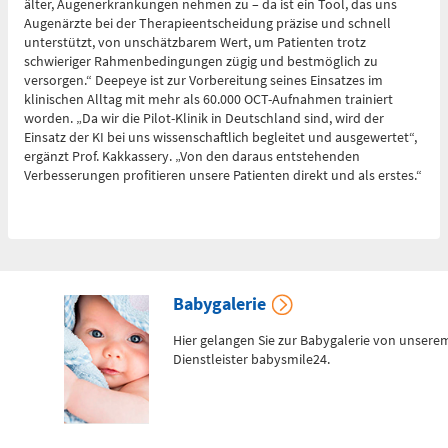
älter, Augenerkrankungen nehmen zu – da ist ein Tool, das uns
Augenärzte bei der Therapieentscheidung präzise und schnell
unterstützt, von unschätzbarem Wert, um Patienten trotz
schwieriger Rahmenbedingungen zügig und bestmöglich zu
Telefon
versorgen.“ Deepeye ist zur Vorbereitung seines Einsatzes im
0172 - 377 2436
klinischen Alltag mit mehr als 60.000 OCT-Aufnahmen trainiert
worden. „Da wir die Pilot-Klinik in Deutschland sind, wird der
Einsatz der KI bei uns wissenschaftlich begleitet und ausgewertet“,
ergänzt Prof. Kakkassery. „Von den daraus entstehenden
Kinderchirurgische
Verbesserungen profitieren unsere Patienten direkt und als erstes.“
Notfallambulanz
(0 bis 24 Uhr)
Flemmingstraße 2 (N022/Haus
1)
Babygalerie
Telefon
0371 - 333
Hier gelangen Sie zur Babygalerie von unsere
Dienstleister babysmile24.
36328
Geburtensaal