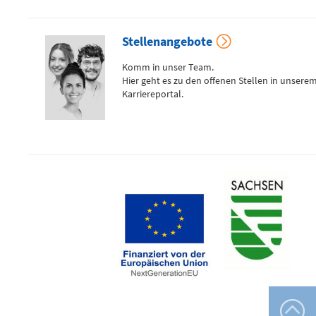
Flemmingstraße 4 (Haus C)
Telefon
Stellenangebote
0371 - 333
24350
Komm in unser Team.
Hier geht es zu den offenen Stellen in unsere
Karriereportal.
Gefäß- und
Thoraxhotline
Telefon
0172 - 377
2418
Neurochirurgischer
Bereitschaftsdienst
Telefon