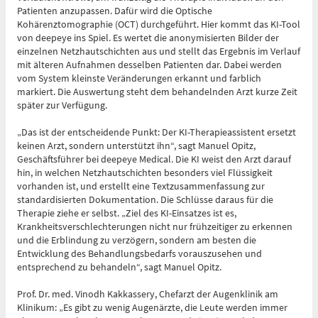
Patienten anzupassen. Dafür wird die Optische
Zentrale Notaufnahme
Kohärenztomographie (OCT) durchgeführt. Hier kommt das KI-Tool
(0 bis 24 Uhr)
von deepeye ins Spiel. Es wertet die anonymisierten Bilder der
einzelnen Netzhautschichten aus und stellt das Ergebnis im Verlauf
mit älteren Aufnahmen desselben Patienten dar. Dabei werden
Für alle dringenden und lebensbedrohlichen medizinischen
vom System kleinste Veränderungen erkannt und farblich
Notfälle (Flemmingstraße 2)
markiert. Die Auswertung steht dem behandelnden Arzt kurze Zeit
später zur Verfügung.
„Das ist der entscheidende Punkt: Der KI-Therapieassistent ersetzt
keinen Arzt, sondern unterstützt ihn“, sagt Manuel Opitz,
Geschäftsführer bei deepeye Medical. Die KI weist den Arzt darauf
Telefon
0371 - 333 35500
hin, in welchen Netzhautschichten besonders viel Flüssigkeit
vorhanden ist, und erstellt eine Textzusammenfassung zur
standardisierten Dokumentation. Die Schlüsse daraus für die
Therapie ziehe er selbst. „Ziel des KI-Einsatzes ist es,
Notfall-Cardio-Hotline
Krankheitsverschlechterungen nicht nur frühzeitiger zu erkennen
und die Erblindung zu verzögern, sondern am besten die
(0 bis 24 Uhr)
Entwicklung des Behandlungsbedarfs vorauszusehen und
entsprechend zu behandeln“, sagt Manuel Opitz.
Für kardiologische Notfälle (zum Beispiel Herzinfarkt)
Prof. Dr. med. Vinodh Kakkassery, Chefarzt der Augenklinik am
Klinikum: „Es gibt zu wenig Augenärzte, die Leute werden immer