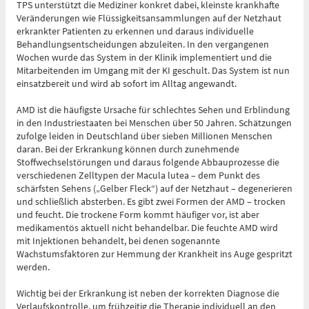
TPS unterstützt die Mediziner konkret dabei, kleinste krankhafte
0361 730730
Veränderungen wie Flüssigkeitsansammlungen auf der Netzhaut
erkrankter Patienten zu erkennen und daraus individuelle
Ärztlicher Bereitschaftsdienst
Behandlungsentscheidungen abzuleiten. In den vergangenen
116117
Wochen wurde das System in der Klinik implementiert und die
Mitarbeitenden im Umgang mit der KI geschult. Das System ist nun
einsatzbereit und wird ab sofort im Alltag angewandt.
Psychiatrische Notfallaufnahme
AMD ist die häufigste Ursache für schlechtes Sehen und Erblindung
in den Industriestaaten bei Menschen über 50 Jahren. Schätzungen
zufolge leiden in Deutschland über sieben Millionen Menschen
Dresdner Straße 178
daran. Bei der Erkrankung können durch zunehmende
Stoffwechselstörungen und daraus folgende Abbauprozesse die
verschiedenen Zelltypen der Macula lutea – dem Punkt des
Für Erwachsene:
schärfsten Sehens („Gelber Fleck“) auf der Netzhaut – degenerieren
0371 - 333 12600
und schließlich absterben. Es gibt zwei Formen der AMD – trocken
und feucht. Die trockene Form kommt häufiger vor, ist aber
(Haus 2)
medikamentös aktuell nicht behandelbar. Die feuchte AMD wird
mit Injektionen behandelt, bei denen sogenannte
Für Kinder:
0371 - 333 12200
Wachstumsfaktoren zur Hemmung der Krankheit ins Auge gespritzt
werden.
(Haus 8)
Wichtig bei der Erkrankung ist neben der korrekten Diagnose die
Verlaufskontrolle, um frühzeitig die Therapie individuell an den