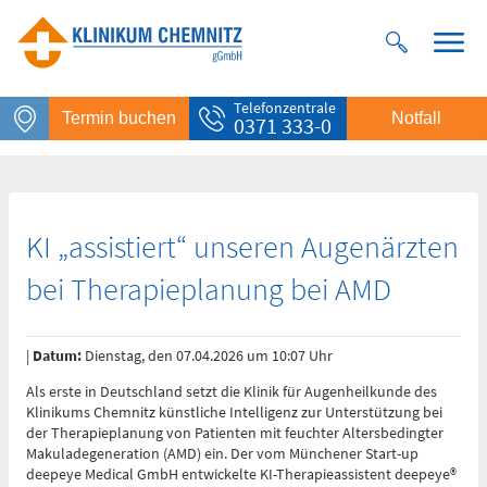
Telefonzentrale
Termin buchen
Notfall
0371 333-0
KI „assistiert“ unseren Augenärzten
bei Therapieplanung bei AMD
|
Datum:
Dienstag, den 07.04.2026 um 10:07 Uhr
Notfall
Als erste in Deutschland setzt die Klinik für Augenheilkunde des
Klinikums Chemnitz künstliche Intelligenz zur Unterstützung bei
Rettungsdienst
der Therapieplanung von Patienten mit feuchter Altersbedingter
112
Makuladegeneration (AMD) ein. Der vom Münchener Start-up
deepeye Medical GmbH entwickelte KI-Therapieassistent deepeye®
Giftnotruf