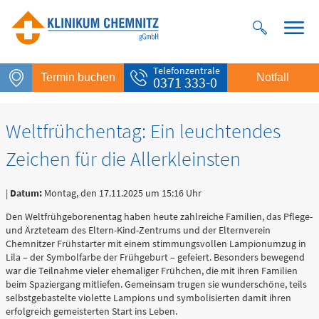
Telefonzentrale
Termin buchen
Notfall
0371 333-0
Weltfrühchentag: Ein leuchtendes
Zeichen für die Allerkleinsten
|
Datum:
Montag, den 17.11.2025 um 15:16 Uhr
Den Weltfrühgeborenentag haben heute zahlreiche Familien, das Pflege-
und Ärzteteam des Eltern-Kind-Zentrums und der Elternverein
Chemnitzer Frühstarter mit einem stimmungsvollen Lampionumzug in
Notfall
Lila – der Symbolfarbe der Frühgeburt – gefeiert. Besonders bewegend
war die Teilnahme vieler ehemaliger Frühchen, die mit ihren Familien
Rettungsdienst
beim Spaziergang mitliefen. Gemeinsam trugen sie wunderschöne, teils
112
selbstgebastelte violette Lampions und symbolisierten damit ihren
erfolgreich gemeisterten Start ins Leben.
Giftnotruf