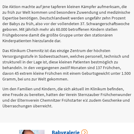
0361 730730
Die Aktion machte auf jene tapferen kleinen Kämpfer aufmerksam, die
zu früh zur Welt kommen und besondere Zuwendung und medizinische
Ärztlicher Bereitschaftsdienst
Expertise benötigen. Deutschlandweit werden ungefähr zehn Prozent
116117
der Babys zu früh, also vor der vollendeten 37. Schwangerschaftswoche
geboren. Mit jährlich mehr als 60.000 betroffenen Kindern stellen
Frühgeborene damit die größte Gruppe unter den stationären
Kinderpatienten hierzulande dar.
Psychiatrische Notfallaufnahme
Das Klinikum Chemnitz ist das einzige Zentrum der höchsten
Versorgungsstufe in Südwestsachsen, welches personell, technisch und
strukturell in der Lage ist, diese kleinen Patienten bestmöglich zu
Dresdner Straße 178
behandeln. In den vergangenen zwölf Monaten sind 137 Frühchen,
davon 45 extrem kleine Frühchen mit einem Geburtsgewicht unter 1.500
Gramm, bei uns zur Welt gekommen.
Für Erwachsene:
0371 - 333 12600
Um den Familien und Kindern, die sich aktuell im Klinikum befinden,
(Haus 2)
eine Freude zu bereiten, hatten der Verein Sternzauber Frühchenwunder
und der Elternverein Chemnitzer Frühstarter e.V. zudem Geschenke und
Für Kinder:
Überraschungen überreicht.
0371 - 333 12200
(Haus 8)
Babygalerie