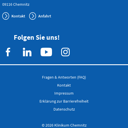
09116 Chemnitz
Flemmingstraße 4 (Haus C)
Telefon
Kontakt
Anfahrt
0371 - 333
24350
Folgen Sie uns!
Gefäß- und
Thoraxhotline
Telefon
0172 - 377
Fragen & Antworten (FAQ)
2418
Kontakt
Impressum
Neurochirurgischer
Erklärung zur Barrierefreiheit
Bereitschaftsdienst
Datenschutz
Telefon
© 2026 Klinikum Chemnitz