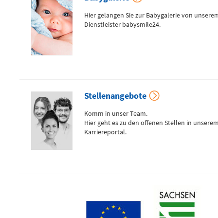
Zentrale Notaufnahme
Hier gelangen Sie zur Babygalerie von unsere
(0 bis 24 Uhr)
Dienstleister babysmile24.
Für alle dringenden und lebensbedrohlichen medizinischen
Notfälle (Flemmingstraße 2)
Stellenangebote
Telefon
Komm in unser Team.
0371 - 333 35500
Hier geht es zu den offenen Stellen in unsere
Karriereportal.
Notfall-Cardio-Hotline
(0 bis 24 Uhr)
Für kardiologische Notfälle (zum Beispiel Herzinfarkt)