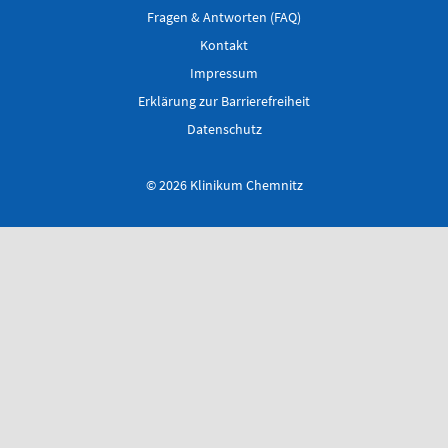
0173 - 566
Fragen & Antworten (FAQ)
6514
Kontakt
Impressum
Bereitschaftspraxis der KVS
Erklärung zur Barrierefreiheit
Allgemeinmedizinischer
Behandlungsbereich
Datenschutz
Augenärztlicher
Behandlungsbereich
© 2026 Klinikum Chemnitz
Chirurgischer
Behandlungsbereich
HNO-ärztlicher
Behandlungsbereich
Kinderärztlicher
Behandlungsbereich
Flemmingstraße 4, Haus B (Zugang über Seiteneingang
Haus B)
weitere Informationen unter:
bereitschaftspraxen.116117.de