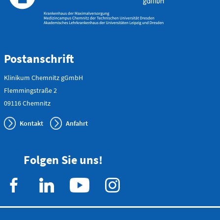
Flemmingstraße 4 (Haus C)
Telefon
0371 - 333
24350
Postanschrift
Gefäß- und
Klinikum Chemnitz gGmbH
Thoraxhotline
Flemmingstraße 2
09116 Chemnitz
Telefon
Kontakt
Anfahrt
0172 - 377
2418
Folgen Sie uns!
Neurochirurgischer
Bereitschaftsdienst
Telefon