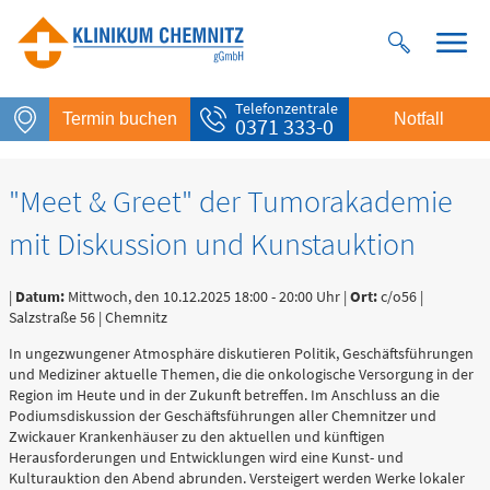
Telefonzentrale
Termin buchen
Notfall
0371 333-0
"Meet & Greet" der Tumorakademie
mit Diskussion und Kunstauktion
|
Datum:
Mittwoch, den 10.12.2025 18:00 - 20:00 Uhr |
Ort:
c/o56 |
Salzstraße 56 | Chemnitz
In ungezwungener Atmosphäre diskutieren Politik, Geschäftsführungen
und Mediziner aktuelle Themen, die die onkologische Versorgung in der
Notfall
Region im Heute und in der Zukunft betreffen. Im Anschluss an die
Podiumsdiskussion der Geschäftsführungen aller Chemnitzer und
Rettungsdienst
Zwickauer Krankenhäuser zu den aktuellen und künftigen
112
Herausforderungen und Entwicklungen wird eine Kunst- und
Kulturauktion den Abend abrunden. Versteigert werden Werke lokaler
Giftnotruf