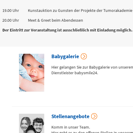
Zentrale Notaufnahme
19.00 Uhr Kunstauktion zu Gunsten der Projekte der Tumorakademie Süd
(0 bis 24 Uhr)
20.00 Uhr Meet & Greet beim Abendessen
Der Eintritt zur Veranstaltung ist ausschließlich mit Einladung mögl
Für alle dringenden und lebensbedrohlichen medizinischen
Notfälle (Flemmingstraße 2)
Babygalerie
Hier gelangen Sie zur Babygalerie von unsere
Telefon
0371 - 333 35500
Dienstleister babysmile24.
Notfall-Cardio-Hotline
(0 bis 24 Uhr)
Stellenangebote
Für kardiologische Notfälle (zum Beispiel Herzinfarkt)
Komm in unser Team.
Hier geht es zu den offenen Stellen in unsere