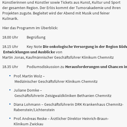
Künstlerinnen und Künstler sowie Tickets aus Kunst, Kultur und Sport
0361 730730
der gesamten Region. Der Erlös kommt der Tumorakademie und ihren
Projekten zugute. Begleitet wird der Abend mit Musik und feiner
Ärztlicher Bereitschaftsdienst
Kulinarik.
116117
Hier das Programm im Überblick:
18.00 Uhr Begrüßung
Psychiatrische Notfallaufnahme
18.15 Uhr Key Note
Die onkologische Versorgung in der Region Süd
Entwicklungen und Ausblicke
von
Martin Jonas, Kaufmännischer Geschäftsführer Klinikum Chemnitz
Dresdner Straße 178
18.35 Uhr Podiumsdiskussion zu
Herausforderungen und Chancen in
Prof. Martin Wolz –
Für Erwachsene:
0371 - 333 12600
Medizinischer Geschäftsführer Klinikum Chemnitz
(Haus 2)
Juliane Domke –
Geschäftsführerin Zeisigwaldkliniken Bethanien Chemnitz
Für Kinder:
Diana Lohmann – Geschäftsführerin DRK Krankenhaus Chemnitz-
0371 - 333 12200
Rabenstein/Lichtenstein
(Haus 8)
Prof. Andreas Reske – Ärztlicher Direktor Heinrich-Braun-
Klinikum Zwickau