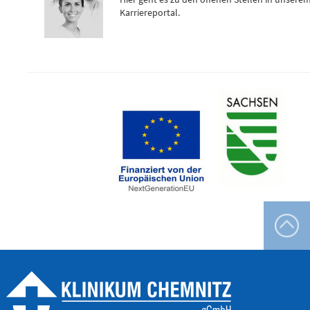
Karriereportal.
Telefon
0172 - 377 2436
Kinderchirurgische
Notfallambulanz
(0 bis 24 Uhr)
Flemmingstraße 2 (N022/Haus
1)
Telefon
0371 - 333
36328
Geburtensaal