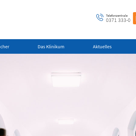
Telefonzentrale
0371 333-0
ucher
Das Klinikum
Aktuelles
ntrale Notaufnahme
Notfall-Cardio-Hotline
 bis 24 Uhr)
(0 bis 24 Uhr)
 alle dringenden und
Für kardiologische Notfälle (zum
ensbedrohlichen medizinischen
Beispiel Herzinfarkt)
fälle (Flemmingstraße 2)