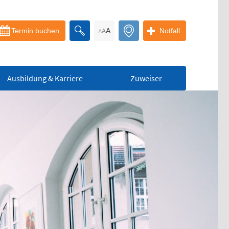
Termin buchen
A
Notfall
A
A
Ausbildung & Karriere
Zuweiser
Bereitschaftspraxis
der KVS
Allgemeinmedizinischer
Behandlungsbereich
Augenärztlicher
Behandlungsbereich