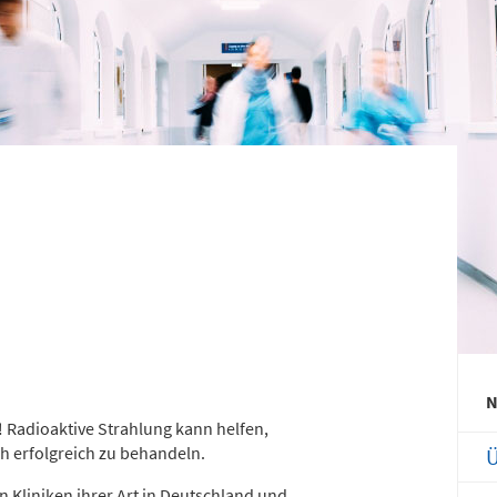
efon
Telefon
371 - 333 35500
0172 - 377 2436
nderchirurgische
Gefäß- und
tfallambulanz
Thoraxhotline
bis 24 Uhr)
Telefon
mmingstraße 2 (N022/Haus 1)
0172 - 377 2418
efon
371 - 333 36328
Neurochirurgischer
burtensaal
Bereitschaftsdienst
mmingstraße 4 (Haus C)
N
n! Radioaktive Strahlung kann helfen,
efon
Telefon
371 - 333 24350
0173 - 566 6514
h erfolgreich zu behandeln.
Ü
n Kliniken ihrer Art in Deutschland und