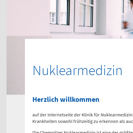
116117
Tel
0
Psychiatrische
Ki
Notfallaufnahme
No
(0 
Dresdner Straße 178
Fle
Nuklearmedizin
Für Erwachsene:
Tel
0
0371 - 333 12600
(Haus 2)
Ge
Für Kinder:
Herzlich willkommen
0371 - 333 12200
Fle
(Haus 8)
auf der Internetseite der Klinik für Nuklearmedizi
Tel
0
Krankheiten sowohl frühzeitig zu erkennen als auc
Die Chemnitzer Nuklearmedizin ist eine der größte