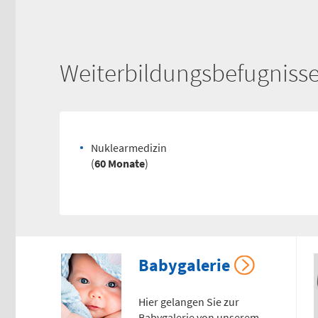
Weiterbildungsbefugniss
Nuklearmedizin
(
60 Monate
)
Babygalerie
Hier gelangen Sie zur
Babygalerie von unserem