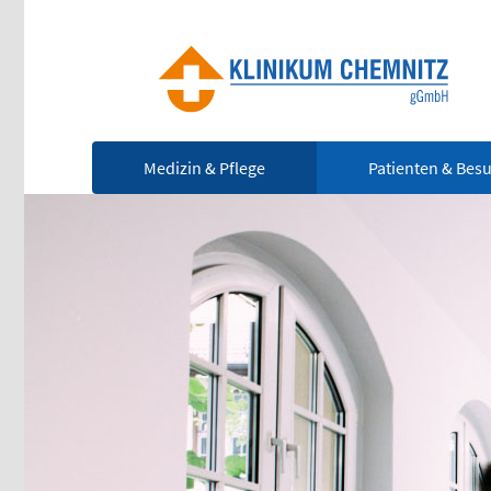
Medizin & Pflege
Patienten & Bes
Ze
Notfall
(0
Rettungsdienst
112
Für
leb
Giftnotruf
Not
0361 730730
Ärztlicher Bereitschaftsdienst