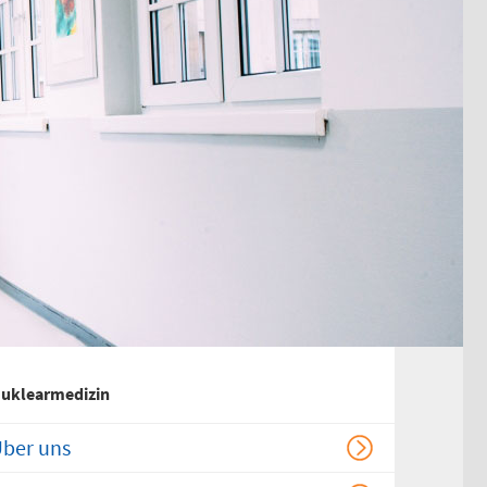
Chirurgischer
Behandlungsbereich
HNO-ärztlicher
Behandlungsbereich
Kinderärztlicher
Behandlungsbereich
Flemmingstraße 4, Haus B
(Zugang über Seiteneingang
Haus B)
weitere Informationen unter:
bereitschaftspraxen.116117.de
uklearmedizin
ber uns