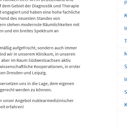
P
uf dem Gebiet der Diagnostik und Therapie
Notfallnum
d engagiert und haben eine hohe fachliche
K
chend des neuesten Standes von
sern stehen modernste Räumlichkeiten mit
I
n und ein breites Spektrum an
T
lmäßig aufgefrischt, sondern auch immer
M
nd wir in unserem Klinikum, in unseren
m aber im Raum Südwestsachsen aktiv.
S
wissenschaftliche Kooperationen, in erster
iken Dresden und Leipzig.
I
rsetzen uns in die Lage, dem eigenen
 gerecht werden zu können.
S
er unser Angebot nuklearmedizinischer
K
eit erfahren!