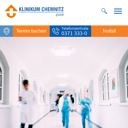
Telefonzentrale
Termin buchen
Notfall
0371 333-0
Notfall
Rettungsdienst
112
Giftnotruf