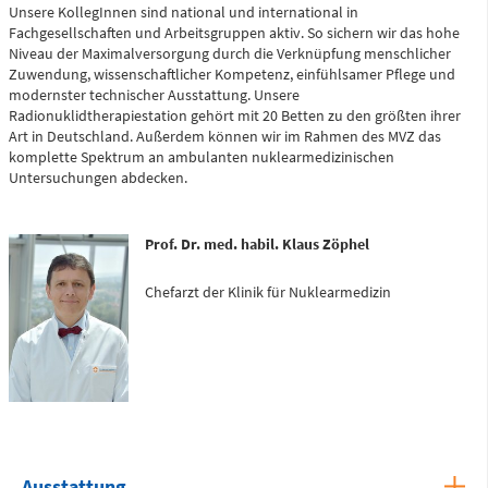
Unsere KollegInnen sind national und international in
Zentrale Notaufnahme
Fachgesellschaften und Arbeitsgruppen aktiv. So sichern wir das hohe
(0 bis 24 Uhr)
Niveau der Maximalversorgung durch die Verknüpfung menschlicher
Zuwendung, wissenschaftlicher Kompetenz, einfühlsamer Pflege und
modernster technischer Ausstattung. Unsere
Radionuklidtherapiestation gehört mit 20 Betten zu den größten ihrer
Für alle dringenden und lebensbedrohlichen medizinischen
Art in Deutschland. Außerdem können wir im Rahmen des MVZ das
Notfälle (Flemmingstraße 2)
komplette Spektrum an ambulanten nuklearmedizinischen
Untersuchungen abdecken.
Prof. Dr. med. habil. Klaus Zöphel
Telefon
0371 - 333 35500
Chefarzt der Klinik für Nuklearmedizin
Notfall-Cardio-Hotline
(0 bis 24 Uhr)
Für kardiologische Notfälle (zum Beispiel Herzinfarkt)
Ausstattung