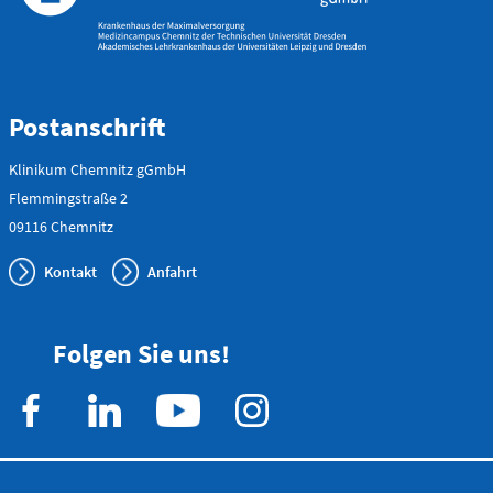
0173 - 566
6514
Bereitschaftspraxis der KVS
Postanschrift
Allgemeinmedizinischer
Behandlungsbereich
Klinikum Chemnitz gGmbH
Augenärztlicher
Behandlungsbereich
Flemmingstraße 2
Chirurgischer
Behandlungsbereich
09116 Chemnitz
HNO-ärztlicher
Behandlungsbereich
Kontakt
Anfahrt
Kinderärztlicher
Behandlungsbereich
Folgen Sie uns!
Flemmingstraße 4, Haus B (Zugang über Seiteneingang
Haus B)
weitere Informationen unter:
bereitschaftspraxen.116117.de