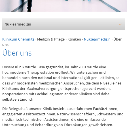
0361 730730
Ärztlicher Bereitschaftsdienst
116117
Nuklearmedizin
Klinikum Chemnitz
›
Medizin & Pflege
›
Kliniken
›
Nuklearmedizin
› Über
Psychiatrische Notfallaufnahme
uns
Über uns
Dresdner Straße 178
Unsere Klinik wurde 1984 gegründet, im Jahr 2001 wurde eine
hochmoderne Therapiestation eröffnet. Wir untersuchen und
Für Erwachsene:
behandeln nach den national und international gültigen Leitlinien, so
0371 - 333 12600
dass wir modernsten medizinischen Ansprüchen, die dem Niveau eines
Klinikums der Maximalversorgung entsprechen, gerecht werden.
(Haus 2)
Kooperationen mit FachkollegInnen anderer Kliniken sind dabei
selbstverständlich.
Für Kinder:
0371 - 333 12200
Die Belegschaft unserer Klinik besteht aus erfahrenen FachärztInnen,
(Haus 8)
engagierten AssistenzärztInnen, Naturwissenschaftlern, Schwestern und
medizinisch-technischen Assistentinnen, die eine umfassende
Untersuchung und Behandlung von Erkrankungen gewährleisten.