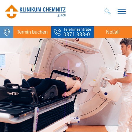
Telefonzentrale
Termin buchen
Notfall
0371 333-0
Notfall
Rettungsdienst
112
Giftnotruf