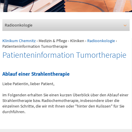
0361 730730
Ärztlicher Bereitschaftsdienst
116117
Radioonkologie
Klinikum Chemnitz
›
Medizin & Pflege
›
Kliniken
›
Radioonkologie
›
Psychiatrische Notfallaufnahme
Patienteninformation Tumortherapie
Patienteninformation Tumortherapie
Dresdner Straße 178
Ablauf einer Strahlentherapie
Für Erwachsene:
Liebe Patientin, lieber Patient,
0371 - 333 12600
(Haus 2)
im Folgenden erhalten Sie einen kurzen Überblick über den Ablauf einer
Strahlentherapie bzw. Radiochemotherapie, insbesondere über die
Für Kinder:
einzelnen Schritte, die wir mit Ihnen oder "hinter den Kulissen" für Sie
0371 - 333 12200
durchführen.
(Haus 8)