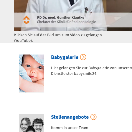
Flemmingstraße 4 (Haus C)
Telefon
0371 - 333
24350
Klicken Sie auf das Bild um zum Video zu gelangen
(YouTube).
Gefäß- und
Thoraxhotline
Babygalerie
Hier gelangen Sie zur Babygalerie von unsere
Telefon
Dienstleister babysmile24.
0172 - 377
2418
Neurochirurgischer
Bereitschaftsdienst
Stellenangebote
Komm in unser Team.
Telefon