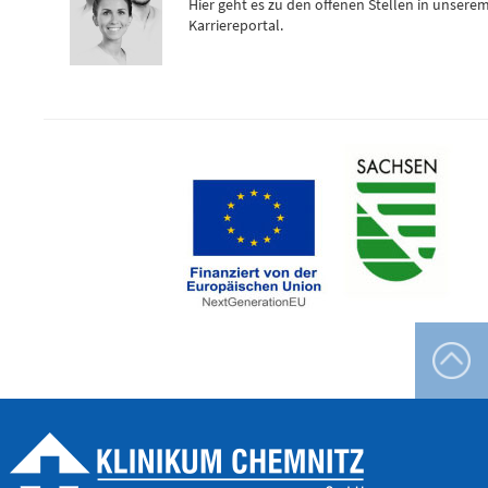
0173 - 566
Hier geht es zu den offenen Stellen in unsere
Karriereportal.
6514
Bereitschaftspraxis der KVS
Allgemeinmedizinischer
Behandlungsbereich
Augenärztlicher
Behandlungsbereich
Chirurgischer
Behandlungsbereich
HNO-ärztlicher
Behandlungsbereich
Kinderärztlicher
Behandlungsbereich
Flemmingstraße 4, Haus B (Zugang über Seiteneingang
Haus B)
weitere Informationen unter:
bereitschaftspraxen.116117.de