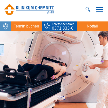
Telefonzentrale
Termin buchen
Notfall
0371 333-0
Notfall
Rettungsdienst
112
Giftnotruf