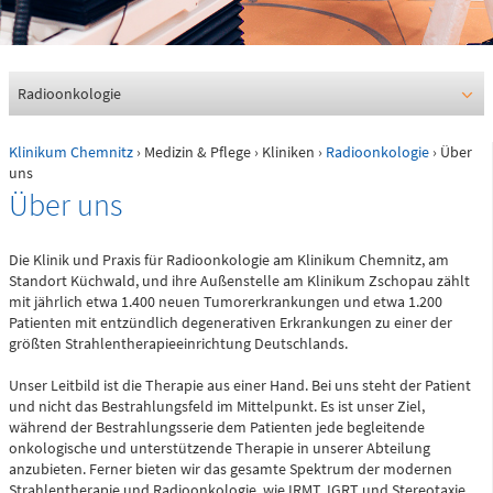
0361 730730
Ärztlicher Bereitschaftsdienst
116117
Radioonkologie
Klinikum Chemnitz
›
Medizin & Pflege
›
Kliniken
›
Radioonkologie
› Über
Psychiatrische Notfallaufnahme
uns
Über uns
Dresdner Straße 178
Die Klinik und Praxis für Radioonkologie am Klinikum Chemnitz, am
Standort Küchwald, und ihre Außenstelle am Klinikum Zschopau zählt
Für Erwachsene:
mit jährlich etwa 1.400 neuen Tumorerkrankungen und etwa 1.200
0371 - 333 12600
Patienten mit entzündlich degenerativen Erkrankungen zu einer der
größten Strahlentherapieeinrichtung Deutschlands.
(Haus 2)
Unser Leitbild ist die Therapie aus einer Hand. Bei uns steht der Patient
Für Kinder:
0371 - 333 12200
und nicht das Bestrahlungsfeld im Mittelpunkt. Es ist unser Ziel,
während der Bestrahlungsserie dem Patienten jede begleitende
(Haus 8)
onkologische und unterstützende Therapie in unserer Abteilung
anzubieten. Ferner bieten wir das gesamte Spektrum der modernen
Strahlentherapie und Radioonkologie, wie IRMT, IGRT und Stereotaxie,