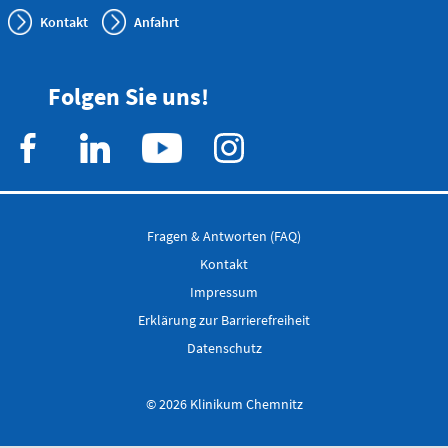
Kolleginnen und Kollegen aus allen
onkologischen Disziplinen. Dabei wird es
Kontakt
Anfahrt
neben einen Rückblick auf 90 Jahre
Strahlentherapie auch einen Ausblick auf
Anfahrtskarte (PDF)
die Pläne und Ziele bis zum 100.
Folgen Sie uns!
Geburtstag geben.
Notfallnummern drucken
Fragen & Antworten (FAQ)
Kontakt
Impressum
Erklärung zur Barrierefreiheit
Datenschutz
© 2026 Klinikum Chemnitz