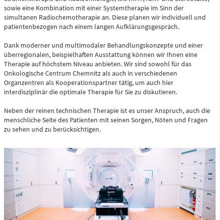
sowie eine Kombination mit einer Systemtherapie im Sinn der
Zentrale Notaufnahme
simultanen Radiochemotherapie an. Diese planen wir individuell und
(0 bis 24 Uhr)
patientenbezogen nach einem langen Aufklärungsgespräch.
Dank moderner und multimodaler Behandlungskonzepte und einer
Für alle dringenden und lebensbedrohlichen medizinischen
überregionalen, beispielhaften Ausstattung können wir Ihnen eine
Notfälle (Flemmingstraße 2)
Therapie auf höchstem Niveau anbieten. Wir sind sowohl für das
Onkologische Centrum Chemnitz als auch in verschiedenen
Organzentren als Kooperationspartner tätig, um auch hier
interdisziplinär die optimale Therapie für Sie zu diskutieren.
Neben der reinen technischen Therapie ist es unser Anspruch, auch die
Telefon
0371 - 333 35500
menschliche Seite des Patienten mit seinen Sorgen, Nöten und Fragen
zu sehen und zu berücksichtigen.
Notfall-Cardio-Hotline
(0 bis 24 Uhr)
Für kardiologische Notfälle (zum Beispiel Herzinfarkt)