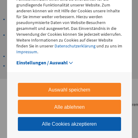
Angiographie, Röntgenkinematographie des Schluckvorganges,
grundlegende Funktionalität unserer Website. Zum
konventionelle Röntgendiagnostik, Farbduplex-Sonographie
anderen können wir mit Hilfe der Cookies unsere Inhalte
für Sie immer weiter verbessern. Hierzu werden
Intraoperatives EMG- Nervenüberwachungsgerät (intraoperatives
pseudonymisierte Daten von Website-Besuchern
Telefon
Neuromonitoring)
0172 - 377 2436
gesammelt und ausgewertet. Das Einverständnis in die
Verwendung der Cookies können Sie jederzeit widerrufen.
moderne Operationssäle mit Operationsmikroskopen und
Weitere Informationen zu Cookies auf dieser Website
Kohlendioxydlaser, sowie hochauflösende Navigationssysteme,
finden Sie in unserer
Datenschutzerklärung
und zu uns im
beispielsweise für Nasennebenhöhlenoperationen
Kinderchirurgische
Impressum
.
Geruchs-/Geschmackstestung
Notfallambulanz
Einstellungen / Auswahl
EDV-Netzwerk in der Ambulanz, allen Stationen und
(0 bis 24 Uhr)
Operationsabteilungen
Flemmingstraße 2 (N022/Haus
1)
Auswahl speichern
Babygalerie
Telefon
0371 - 333
Hier gelangen Sie zur Babygalerie von unsere
Alle ablehnen
Dienstleister babysmile24.
36328
Alle Cookies akzeptieren
Geburtensaal