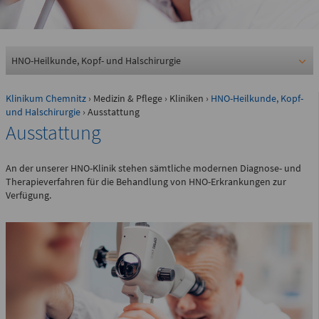
0361 730730
Ärztlicher Bereitschaftsdienst
116117
HNO-Heilkunde, Kopf- und Halschirurgie
Klinikum Chemnitz
›
Medizin & Pflege
›
Kliniken
›
HNO-Heilkunde, Kopf-
Psychiatrische Notfallaufnahme
und Halschirurgie
› Ausstattung
Ausstattung
Dresdner Straße 178
An der unserer HNO-Klinik stehen sämtliche modernen Diagnose- und
Therapieverfahren für die Behandlung von HNO-Erkrankungen zur
Für Erwachsene:
Verfügung.
0371 - 333 12600
(Haus 2)
Für Kinder:
0371 - 333 12200
(Haus 8)