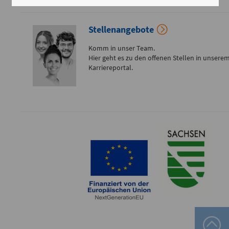
Flemmingstraße 4 (Haus C)
Telefon
Stellenangebote
0371 - 333
Komm in unser Team.
24350
Hier geht es zu den offenen Stellen in unsere
Karriereportal.
Gefäß- und
Thoraxhotline
Telefon
0172 - 377
2418
Neurochirurgischer
Bereitschaftsdienst
Telefon