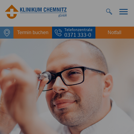
Telefonzentrale
Termin buchen
Notfall
0371 333-0
Notfall
Rettungsdienst
112
Giftnotruf