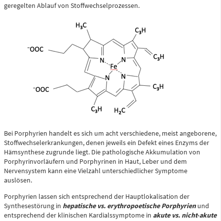
geregelten Ablauf von Stoffwechselprozessen.
Zentrale Notaufnahme
(0 bis 24 Uhr)
Für alle dringenden und lebensbedrohlichen medizinischen
Notfälle (Flemmingstraße 2)
Telefon
0371 - 333 35500
Bei Porphyrien handelt es sich um acht verschiedene, meist angeborene,
Stoffwechselerkrankungen, denen jeweils ein Defekt eines Enzyms der
Hämsynthese zugrunde liegt. Die pathologische Akkumulation von
Notfall-Cardio-Hotline
Porphyrinvorläufern und Porphyrinen in Haut, Leber und dem
(0 bis 24 Uhr)
Nervensystem kann eine Vielzahl unterschiedlicher Symptome
auslösen.
Porphyrien lassen sich entsprechend der Hauptlokalisation der
Für kardiologische Notfälle (zum Beispiel Herzinfarkt)
Synthesestörung in
hepatische vs. erythropoetische Porphyrien
und
entsprechend der klinischen Kardialssymptome in
akute vs. nicht-akute