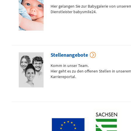
Hier gelangen Sie zur Babygalerie von unsere
Flemmingstraße 4 (Haus C)
Dienstleister babysmile24.
Telefon
0371 - 333
24350
Gefäß- und
Thoraxhotline
Stellenangebote
Komm in unser Team.
Hier geht es zu den offenen Stellen in unsere
Telefon
0172 - 377
Karriereportal.
2418
Neurochirurgischer
Bereitschaftsdienst
Telefon