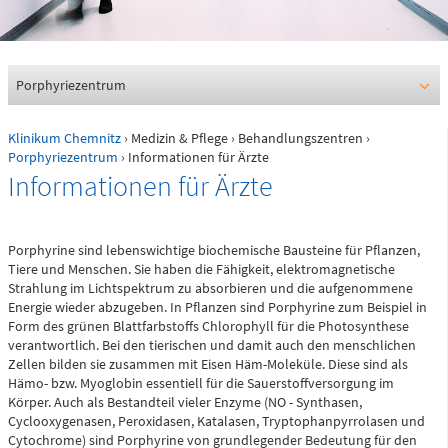
0361 730730
Ärztlicher Bereitschaftsdienst
116117
Porphyriezentrum
Klinikum Chemnitz
›
Medizin & Pflege
›
Behandlungszentren
›
Psychiatrische Notfallaufnahme
Porphyriezentrum
› Informationen für Ärzte
Informationen für Ärzte
Dresdner Straße 178
Porphyrine sind lebenswichtige biochemische Bausteine für Pflanzen,
Tiere und Menschen. Sie haben die Fähigkeit, elektromagnetische
Für Erwachsene:
0371 - 333 12600
Strahlung im Lichtspektrum zu absorbieren und die aufgenommene
Energie wieder abzugeben. In Pflanzen sind Porphyrine zum Beispiel in
(Haus 2)
Form des grünen Blattfarbstoffs Chlorophyll für die Photosynthese
verantwortlich. Bei den tierischen und damit auch den menschlichen
Für Kinder:
Zellen bilden sie zusammen mit Eisen Häm-Moleküle. Diese sind als
0371 - 333 12200
Hämo- bzw. Myoglobin essentiell für die Sauerstoffversorgung im
(Haus 8)
Körper. Auch als Bestandteil vieler Enzyme (NO­ - Synthasen,
Cyclooxygenasen, Per­oxidasen, Katalasen, Tryptophanpyrrolasen und
Cytochrome) sind Porphyrine von grundlegender Bedeutung für den