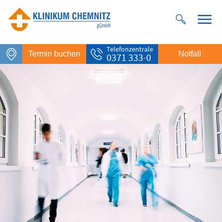
Telefonzentrale
Termin buchen
Notfall
0371 333-0
Notfall
Rettungsdienst
112
Giftnotruf