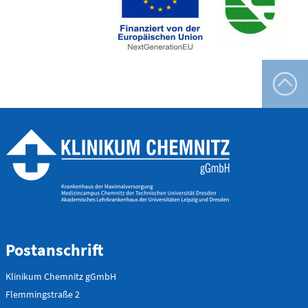
0173 - 566
6514
Bereitschaftspraxis der KVS
Allgemeinmedizinischer
Behandlungsbereich
Augenärztlicher
Behandlungsbereich
Chirurgischer
Behandlungsbereich
HNO-ärztlicher
Behandlungsbereich
Kinderärztlicher
Behandlungsbereich
Flemmingstraße 4, Haus B (Zugang über Seiteneingang
Haus B)
Postanschrift
weitere Informationen unter:
Klinikum Chemnitz gGmbH
bereitschaftspraxen.116117.de
Flemmingstraße 2