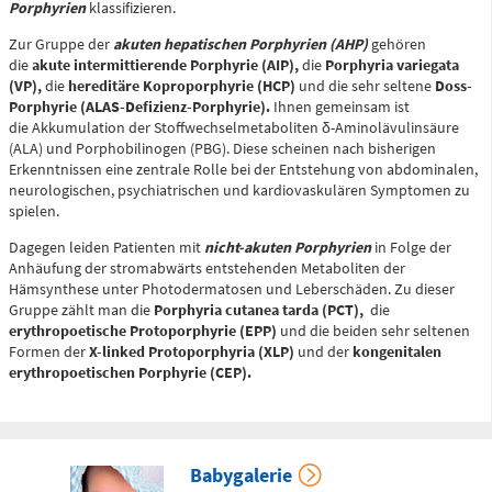
Porphyrien
klassifizieren.
Zur Gruppe der
akuten hepatischen Porphyrien (AHP)
gehören
die
akute intermittierende Porphyrie (AIP),
die
Porphyria variegata
(VP),
die
hereditäre Koproporphyrie (HCP)
und die sehr seltene
Doss-
Telefon
0172 - 377 2436
Porphyrie (ALAS-Defizienz-Porphyrie).
Ihnen gemeinsam ist
die Akkumulation der Stoffwechselmetaboliten δ-Aminolävulinsäure
(ALA) und Porphobilinogen (PBG). Diese scheinen nach bisherigen
Erkenntnissen eine zentrale Rolle bei der Entstehung von abdominalen,
Kinderchirurgische
neurologischen, psychiatrischen und kardiovaskulären Symptomen zu
Notfallambulanz
spielen.
(0 bis 24 Uhr)
Dagegen leiden Patienten mit
nicht-akuten Porphyrien
in Folge der
Anhäufung der stromabwärts entstehenden Metaboliten der
Hämsynthese unter Photodermatosen und Leberschäden. Zu dieser
Flemmingstraße 2 (N022/Haus
Gruppe zählt man die
Porphyria cutanea tarda (PCT),
die
1)
erythropoetische Protoporphyrie (EPP)
und die beiden sehr seltenen
Formen der
X-linked Protoporphyria (XLP)
und der
kongenitalen
Telefon
0371 - 333
erythropoetischen Porphyrie (CEP).
36328
Geburtensaal
Babygalerie