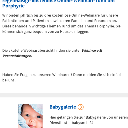
regelmäßige kostenlose Online-Webinare rund um
0173 - 566
Porphyrie
6514
Wir bieten jährlich bis zu drei kostenlose Online-Webinare für unsere
Patientinnen und Patienten sowie deren Familien und Freunden an.
Bereitschaftspraxis der KVS
Diese behandeln wichtige Themen rund um das Thema Porphyrie. Sie
können sich ganz bequem von zu Hause einloggen.
Allgemeinmedizinischer
Behandlungsbereich
Augenärztlicher
Behandlungsbereich
Die akutelle Webinarübersicht finden sie unter
Webinare &
Veranstaltungen
.
Chirurgischer
Behandlungsbereich
HNO-ärztlicher
Behandlungsbereich
Haben Sie Fragen zu unseren Webinaren? Dann melden Sie sich einfach
Kinderärztlicher
Behandlungsbereich
bei uns.
Flemmingstraße 4, Haus B (Zugang über Seiteneingang
Haus B)
Babygalerie
weitere Informationen unter:
bereitschaftspraxen.116117.de
Hier gelangen Sie zur Babygalerie von unsere
Dienstleister babysmile24.