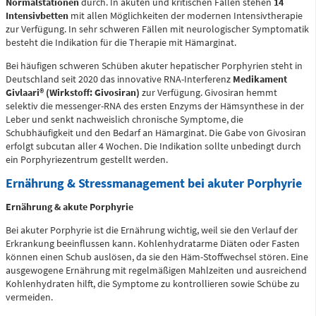
Normalstationen
durch. In akuten und kritischen Fällen stehen
14
Zentrale Notaufnahme
Intensivbetten
mit allen Möglichkeiten der modernen Intensivtherapie
zur Verfügung. In sehr schweren Fällen mit neurologischer Symptomatik
(0 bis 24 Uhr)
besteht die Indikation für die Therapie mit Hämarginat.
Bei häufigen schweren Schüben akuter hepatischer Porphyrien steht in
Für alle dringenden und lebensbedrohlichen medizinischen
Deutschland seit 2020 das innovative RNA-Interferenz
Medikament
Notfälle (Flemmingstraße 2)
Givlaari® (Wirkstoff: Givosiran)
zur Verfügung. Givosiran hemmt
selektiv die messenger-RNA des ersten Enzyms der Hämsynthese in der
Leber und senkt nachweislich chronische Symptome, die
Schubhäufigkeit und den Bedarf an Hämarginat. Die Gabe von Givosiran
erfolgt subcutan aller 4 Wochen. Die Indikation sollte unbedingt durch
ein Porphyriezentrum gestellt werden.
Telefon
0371 - 333 35500
Ernährung & Stressmanagement bei akuter Porphyrie
Ernährung & akute Porphyrie
Notfall-Cardio-Hotline
Bei akuter Porphyrie ist die Ernährung wichtig, weil sie den Verlauf der
(0 bis 24 Uhr)
Erkrankung beeinflussen kann. Kohlenhydratarme Diäten oder Fasten
können einen Schub auslösen, da sie den Häm-Stoffwechsel stören. Eine
ausgewogene Ernährung mit regelmäßigen Mahlzeiten und ausreichend
Kohlenhydraten hilft, die Symptome zu kontrollieren sowie Schübe zu
Für kardiologische Notfälle (zum Beispiel Herzinfarkt)
vermeiden.