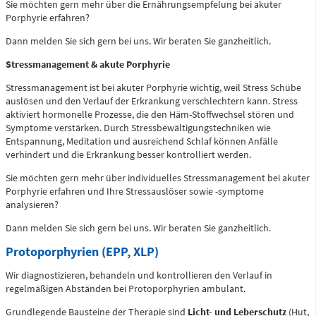
Sie möchten gern mehr über die Ernährungsempfelung bei akuter
Porphyrie erfahren?
Dann melden Sie sich gern bei uns. Wir beraten Sie ganzheitlich.
Telefon
0172 - 377 2436
Stressmanagement & akute Porphyrie
Stressmanagement ist bei akuter Porphyrie wichtig, weil Stress Schübe
auslösen und den Verlauf der Erkrankung verschlechtern kann. Stress
Kinderchirurgische
aktiviert hormonelle Prozesse, die den Häm-Stoffwechsel stören und
Symptome verstärken. Durch Stressbewältigungstechniken wie
Notfallambulanz
Entspannung, Meditation und ausreichend Schlaf können Anfälle
verhindert und die Erkrankung besser kontrolliert werden.
(0 bis 24 Uhr)
Sie möchten gern mehr über individuelles Stressmanagement bei akuter
Porphyrie erfahren und Ihre Stressauslöser sowie -symptome
Flemmingstraße 2 (N022/Haus
analysieren?
1)
Telefon
Dann melden Sie sich gern bei uns. Wir beraten Sie ganzheitlich.
0371 - 333
Protoporphyrien (EPP, XLP)
36328
Wir diagnostizieren, behandeln und kontrollieren den Verlauf in
regelmäßigen Abständen bei Protoporphyrien ambulant.
Geburtensaal
Grundlegende Bausteine der Therapie sind
Licht- und Leberschutz
(Hut,