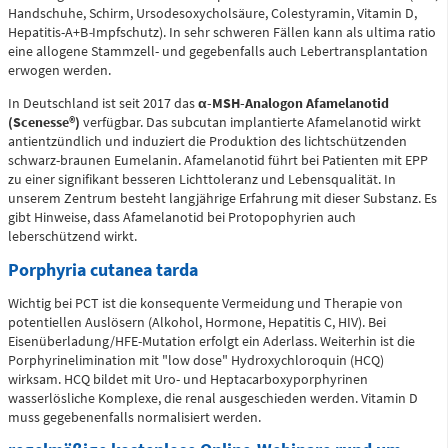
Handschuhe, Schirm, Ursodesoxycholsäure, Colestyramin, Vitamin D,
Flemmingstraße 4 (Haus C)
Hepatitis-A+B
-
Impfschutz). In sehr schweren Fällen kann als ultima ratio
eine allogene Stammzell- und gegebenfalls auch Lebertransplantation
Telefon
0371 - 333
erwogen werden.
24350
In Deutschland ist seit 2017 das
α­-MSH­-Analogon Afamelanotid
(Scenesse®)
verfügbar. Das subcutan implantierte Afamelanotid wirkt
antientzündlich und induziert die Produktion des lichtschützenden
Gefäß- und
schwarz-braunen Eumelanin. Afamelanotid führt bei Patienten mit EPP
Thoraxhotline
zu einer signifikant besseren Lichttoleranz und Lebensqualität. In
unserem Zentrum besteht langjährige Erfahrung mit dieser Substanz. Es
gibt Hinweise, dass Afamelanotid bei Protopophyrien auch
leberschützend wirkt.
Telefon
0172 - 377
Porphyria cutanea tarda
2418
Wichtig bei PCT ist die konsequente Vermeidung und Therapie von
potentiellen Auslösern (Alkohol, Hormone, Hepatitis C, HIV). Bei
Neurochirurgischer
Eisenüberladung/HFE-Mutation erfolgt ein Aderlass. Weiterhin ist die
Porphyrinelimination mit "low dose" Hydroxychloroquin (HCQ)
Bereitschaftsdienst
wirksam. HCQ bildet mit Uro- und Heptacarboxyporphyrinen
wasserlösliche Komplexe, die renal ausgeschieden werden. Vitamin D
muss gegebenenfalls normalisiert werden.
Telefon