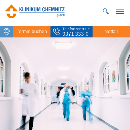
Telefonzentrale
Termin buchen
Notfall
0371 333-0
Notfall
Rettungsdienst
112
Giftnotruf