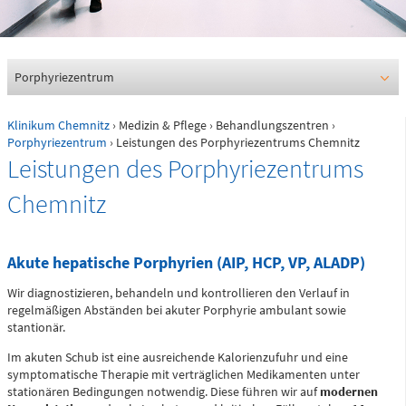
0361 730730
Ärztlicher Bereitschaftsdienst
116117
Porphyriezentrum
Klinikum Chemnitz
›
Medizin & Pflege
›
Behandlungszentren
›
Psychiatrische Notfallaufnahme
Porphyriezentrum
› Leistungen des Porphyriezentrums Chemnitz
Leistungen des Porphyriezentrums
Chemnitz
Dresdner Straße 178
Für Erwachsene:
0371 - 333 12600
Akute hepatische Porphyrien (AIP, HCP, VP, ALADP)
(Haus 2)
Wir diagnostizieren, behandeln und kontrollieren den Verlauf in
regelmäßigen Abständen bei akuter Porphyrie ambulant sowie
Für Kinder:
stantionär.
0371 - 333 12200
Im akuten Schub ist eine ausreichende Kalorienzufuhr und eine
(Haus 8)
symptomatische Therapie mit verträglichen Medikamenten unter
stationären Bedingungen notwendig. Diese führen wir auf
modernen